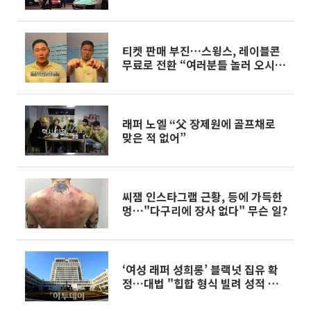
티켓 판매 부진…스윙스, 레이블콘
무료로 전환 “여러분들 놀러 오시
라”
래퍼 노엘 “父 장제원에 골프채로
맞은 적 없어”
씨잼 인스타그램 근황, 등에 가득한
멍…"다구리에 장사 없다" 무슨 일?
‘여성 래퍼 성희롱’ 블랙넛 집유 확
정…대법 "힙합 형식 빌려 성적 희
롱"