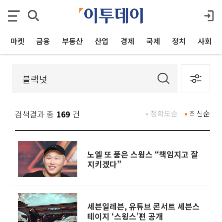
마켓
금융
부동산
산업
경제
국제
정치
사회
검색결과 총
169
건
정확도순
최신순
노엘 또 품은 스윙스 “책임지고 잘
지키겠다”
세븐일레븐, 유튜브 콘서트 세븐스
테이지 ‘스윙스’편 공개