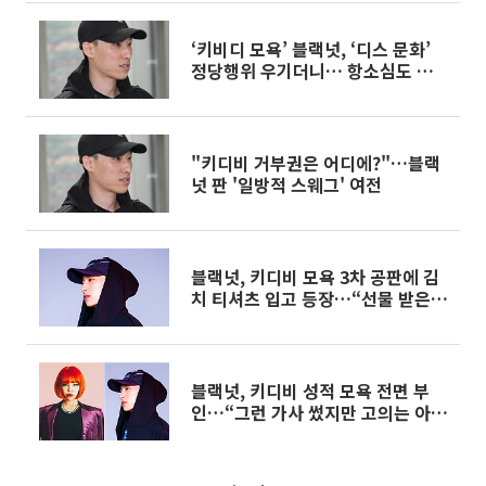
‘키비디 모욕’ 블랙넛, ‘디스 문화’
정당행위 우기더니… 항소심도 유죄
‘징역 6개월 집유 2년’
"키디비 거부권은 어디에?"…블랙
넛 판 '일방적 스웨그' 여전
블랙넛, 키디비 모욕 3차 공판에 김
치 티셔츠 입고 등장…“선물 받은
것”
블랙넛, 키디비 성적 모욕 전면 부
인…“그런 가사 썼지만 고의는 아니
야”