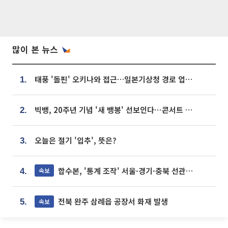
많이 본 뉴스
태풍 '돌핀' 오키나와 접근…일본기상청 경로 업데이트
1.
빅뱅, 20주년 기념 '새 뱅봉' 선보인다⋯콘서트 앞두고 팝업 개최
2.
오늘은 절기 '입추', 뜻은?
3.
합수본, '통계 조작' 서울·경기·충북 선관위 등 추가 압수수색
속보
4.
전북 완주 삼례읍 공장서 화재 발생
속보
5.