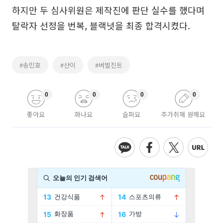
하지만 두 심사위원은 제작진에 판단 실수를 했다며
탈락자 선정을 번복, 블랙넛을 최종 합격시켰다.
#송민호
#산이
#버벌진트
0
0
0
0
좋아요
화나요
슬퍼요
추가취재 원해요