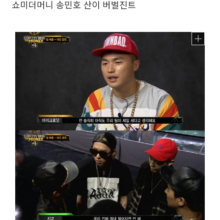
쇼미더머니 송민호 산이 버벌진트