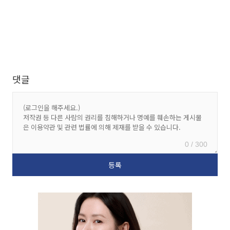
댓글
0 / 300