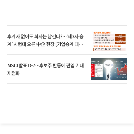
후계자 없어도 회사는 남긴다?…‘제3자 승
계’ 시험대 오른 中企 현장 [기업승계 대전
환]
MSCI 발표 D-7…후보주 반등에 편입 기대
재점화