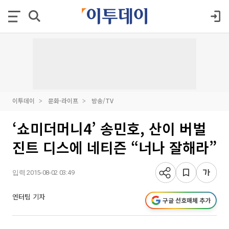
이투데이
문화·라이프
방송/TV
‘쇼미더머니4’ 송민호, 산이 버벌
진트 디스에 네티즌 “너나 잘해라”
입력 2015-08-02 03:49
엔터팀 기자
구글 선호매체 추가