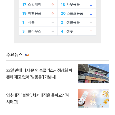
주요뉴스
22일 만에 다시 문 연 홈플러스…정상화 바
쁜데 재고 없어 ‘발동동’[가보니]
입추매직 '불발', 처서매직은 올까요? [해
시태그]