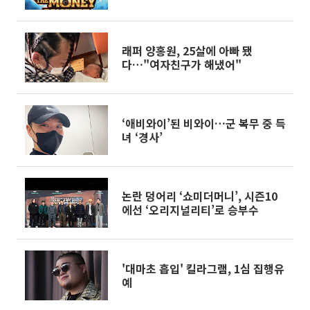
자이언티 등 총출동
래퍼 양홍원, 25살에 아빠 됐
다…"여자친구가 해냈어"
‘애비와이’된 비와이…군 복무 중 득
녀 ‘경사’
논란 덩어리 ‘쇼미더머니’, 시즌10
에선 ‘오리지널리티’로 승부수
'대마초 흡입' 킬라그램, 1심 집행유
예