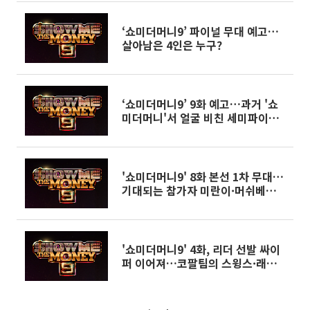
‘쇼미더머니9’ 파이널 무대 예고…
살아남은 4인은 누구?
‘쇼미더머니9’ 9화 예고…과거 '쇼
미더머니'서 얼굴 비친 세미파이널
5인의 무대는?
'쇼미더머니9' 8화 본선 1차 무대…
기대되는 참가자 미란이·머쉬베놈·
스카이민혁
'쇼미더머니9' 4화, 리더 선발 싸이
퍼 이어져…코팔팀의 스윙스·래원·
킬라그램은 어떤 무대를 펼칠까?