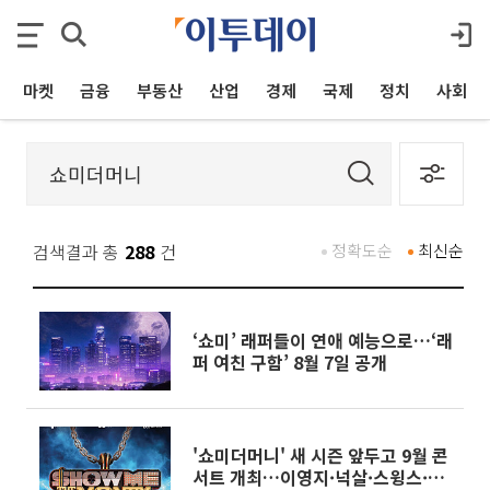
마켓
금융
부동산
산업
경제
국제
정치
사회
검색결과 총
288
건
정확도순
최신순
‘쇼미’ 래퍼들이 연애 예능으로…‘래
퍼 여친 구함’ 8월 7일 공개
'쇼미더머니' 새 시즌 앞두고 9월 콘
서트 개최…이영지·넉살·스윙스·