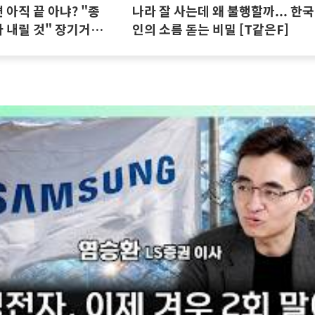
아직 끝 아냐? "종
나라 잘 사는데 왜 불행할까... 한국
 내릴 것" 장기거주
인의 소름 돋는 비밀 [T같은F]
집땅지성 I 김인만,