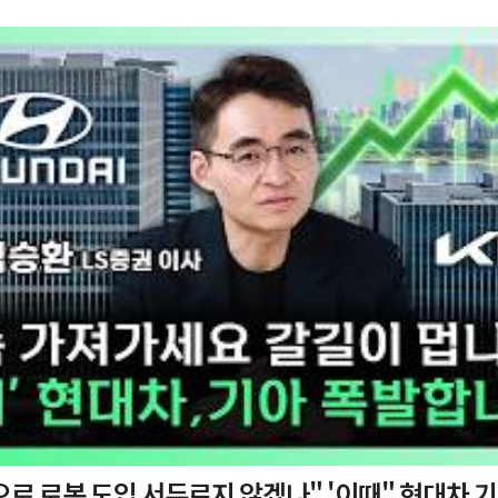
 도입 서두르지 않겠나" '이때" 현대차 기아 주가 폭