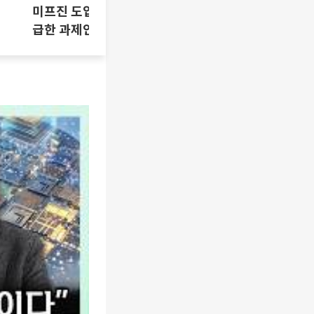
미프진 도입 논란, 시기상조인가 시
급한 과제인가 [T같은F]
삼성SDI 하
[찐코노미]