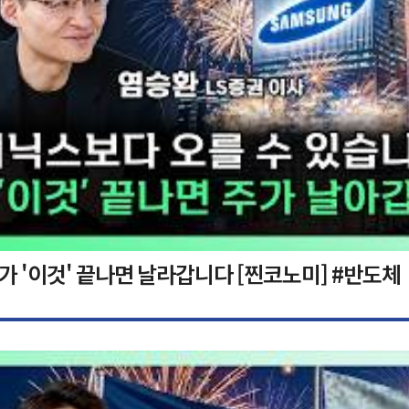
가 '이것' 끝나면 날라갑니다 [찐코노미] #반도체