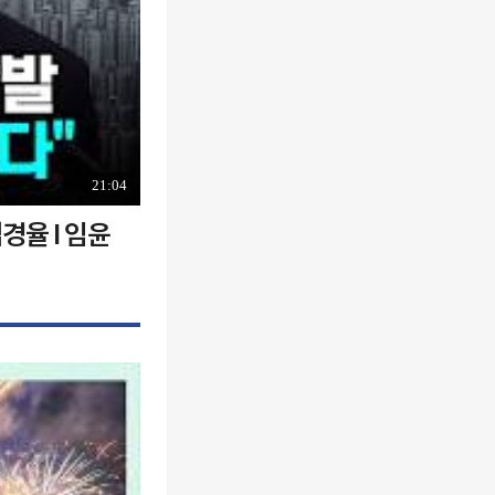
21:04
경율 I 임윤