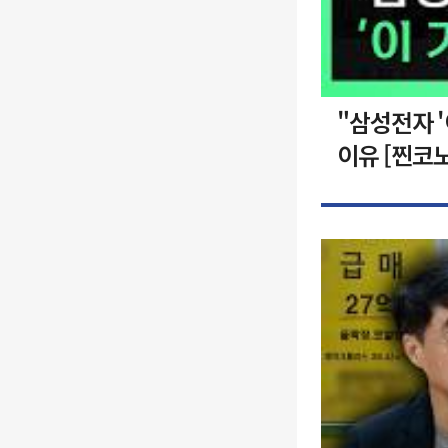
"삼성전자 
이유 [찐코