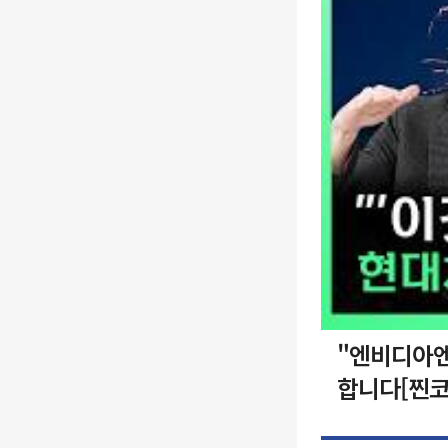
"엔비디아엔
합니다[찐코