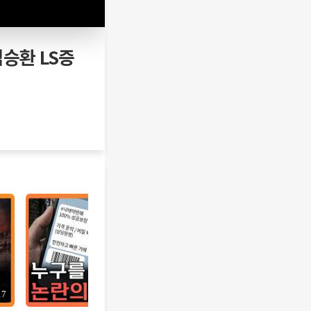
염승환 LS증
17
12:10