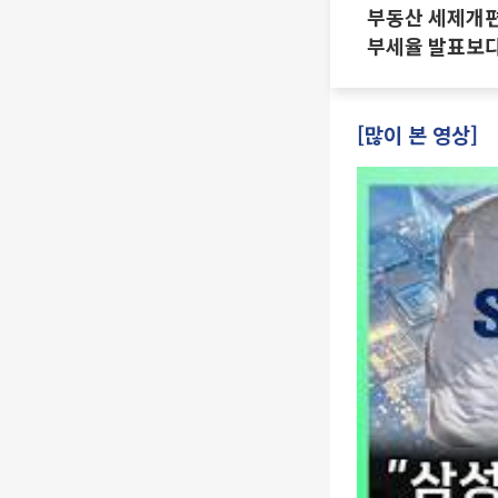
부동산 세제개편 
부세율 발표보다
·양도세 전망 I 
진미윤
[많이 본 영상]