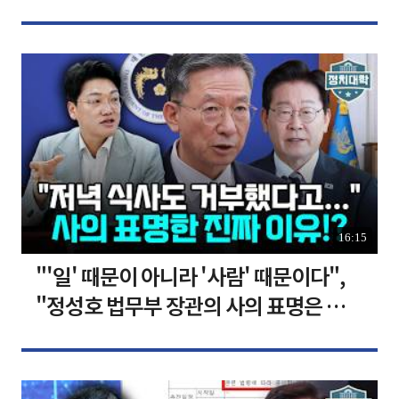
장합니다 [찐코노미]
16:15
"'일' 때문이 아니라 '사람' 때문이다",
"정성호 법무부 장관의 사의 표명은 이재
명 정부의 가장 큰 위기" I 설주완 I 임윤
선 I 정치대학