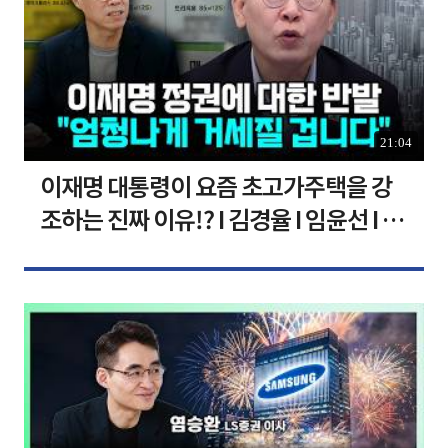
21:04
이재명 대통령이 요즘 초고가주택을 강
조하는 진짜 이유!? I 김경율 I 임윤선 I 정
치대학