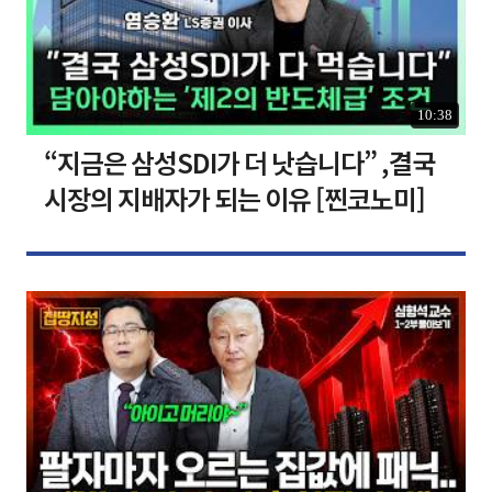
10:38
“지금은 삼성SDI가 더 낫습니다” ,결국
시장의 지배자가 되는 이유 [찐코노미]