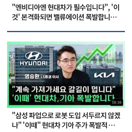
"엔비디아엔 현대차가 필수입니다", '이
것' 본격화되면 밸류에이션 폭발합니다
[찐코노미]
10:10
"삼성 파업으로 로봇 도입 서두르지 않겠
나" '이때" 현대차 기아 주가 폭발적 성