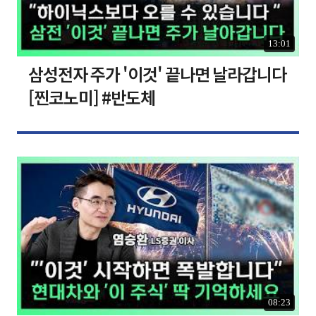
13:01
삼성전자 주가 '이것' 끝나면 날라갑니다
[찐코노미] #반도체
08:23