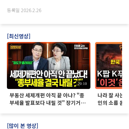
등록일 2026.2.26
[최신영상]
20:10
부동산 세제개편 아직 끝 아냐? "종
나라 잘 사는데
부세율 발표보다 내릴 것" 장기거주
인의 소름 돋는
·양도세 전망 I 집땅지성 I 김인만,
진미윤
[많이 본 영상]