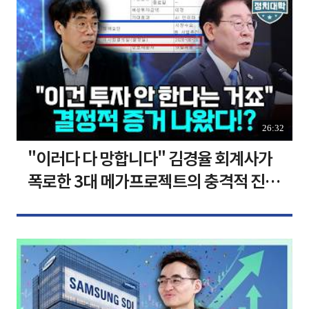
26:32
"이러다 다 망합니다" 김경율 회계사가
폭로한 3대 메가프로젝트의 충격적 진실
I 김경율 I 임윤선 I 정치대학