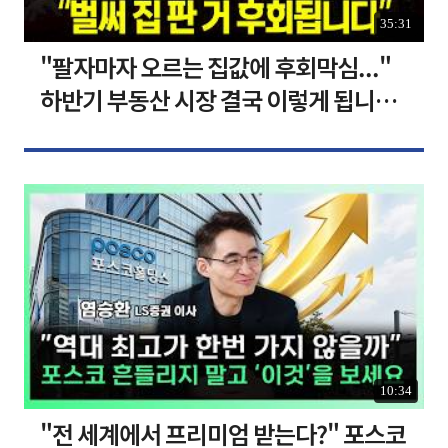
35:31
"팔자마자 오르는 집값에 후회막심..."
하반기 부동산 시장 결국 이렇게 됩니다 I
집땅지성 I 김인만, 심형석 교수
10:34
"전 세계에서 프리미엄 받는다?" 포스코