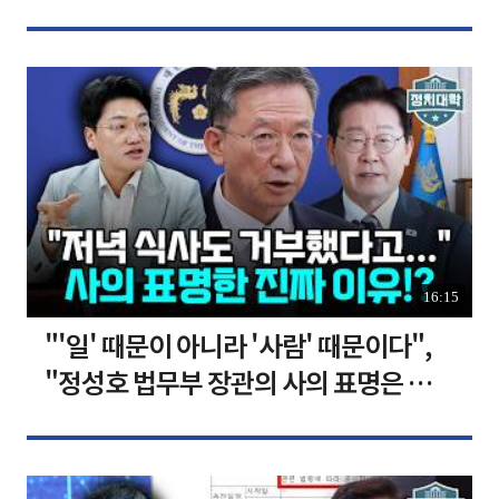
장합니다 [찐코노미]
16:15
"'일' 때문이 아니라 '사람' 때문이다",
"정성호 법무부 장관의 사의 표명은 이재
명 정부의 가장 큰 위기" I 설주완 I 임윤
선 I 정치대학