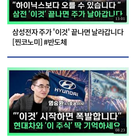
13:01
삼성전자 주가 '이것' 끝나면 날라갑니다
[찐코노미] #반도체
08:23