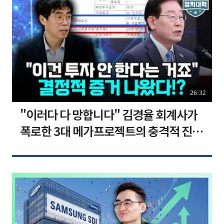
26:32
"이러다 다 망합니다" 김경율 회계사가
폭로한 3대 메가프로젝트의 충격적 진실
I 김경율 I 임윤선 I 정치대학