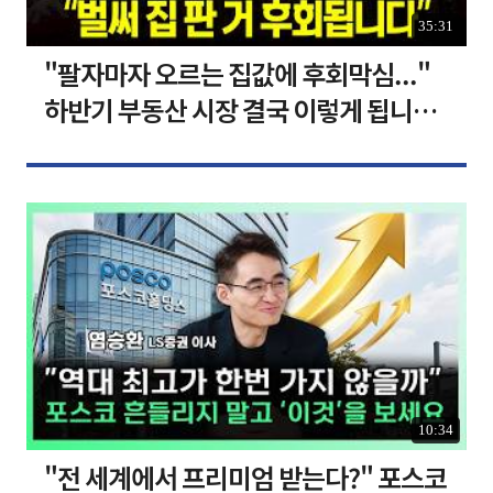
35:31
"팔자마자 오르는 집값에 후회막심..."
하반기 부동산 시장 결국 이렇게 됩니다 I
집땅지성 I 김인만, 심형석 교수
10:34
"전 세계에서 프리미엄 받는다?" 포스코