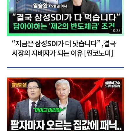
10:38
“지금은 삼성SDI가 더 낫습니다” ,결국
시장의 지배자가 되는 이유 [찐코노미]