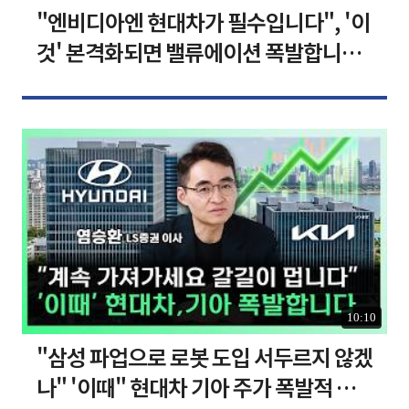
"엔비디아엔 현대차가 필수입니다", '이
것' 본격화되면 밸류에이션 폭발합니다
[찐코노미]
10:10
"삼성 파업으로 로봇 도입 서두르지 않겠
나" '이때" 현대차 기아 주가 폭발적 성