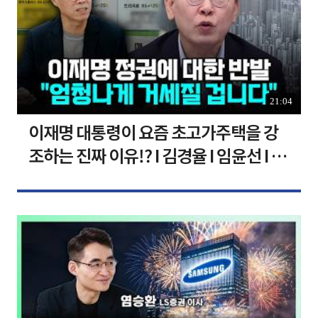
21:04
이재명 대통령이 요즘 초고가주택을 강
조하는 진짜 이유!? I 김경율 I 임윤선 I 정
치대학