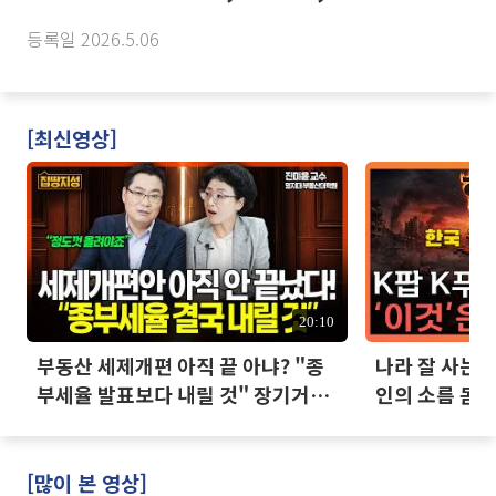
등록일 2026.5.06
[최신영상]
20:10
부동산 세제개편 아직 끝 아냐? "종
나라 잘 사는데
부세율 발표보다 내릴 것" 장기거주
인의 소름 돋는
·양도세 전망 I 집땅지성 I 김인만,
진미윤
[많이 본 영상]