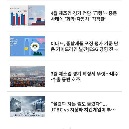
4월 제조업 경기 전망 '급랭'⋯중동
사태에 '화학·자동차' 직격탄
이마트, 종합제품 포장 평가 기준 담
은 가이드라인 발간[ESG 경영 전
략]
3월 제조업 경기 확장세 뚜렷⋯내수
·수출 동반 호조
"올림픽 하는 줄도 몰랐다"...
JTBC vs 지상파 치킨게임이 부른
'침묵'