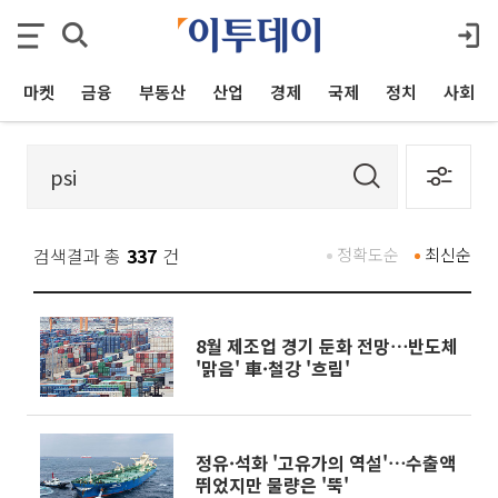
마켓
금융
부동산
산업
경제
국제
정치
사회
검색결과 총
337
건
정확도순
최신순
8월 제조업 경기 둔화 전망⋯반도체
'맑음' 車·철강 '흐림'
정유·석화 '고유가의 역설'⋯수출액
뛰었지만 물량은 '뚝'