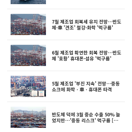
7월 제조업 회복세 유지 전망⋯반도
체·車 '견조' 철강·화학 '먹구름'
6월 제조업 확연한 회복 전망⋯반도
체 '호황' 휴대폰·섬유 '먹구름'
5월 제조업 '부진 지속' 전망⋯중동
쇼크에 화학ㆍ車ㆍ휴대폰 타격
반도체 덕에 3월 중순 수출 50% 늘
었지만⋯'중동 리스크' 먹구름 [종
합]