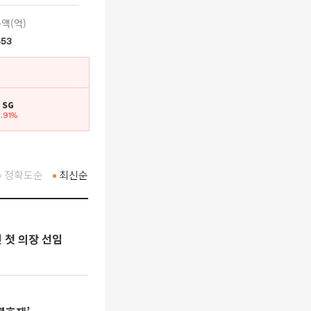
액(억)
553
. SG
2.91%
정확도순
최신순
 첫 의장 선임