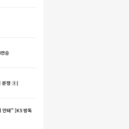
4연승
 분쟁 ③]