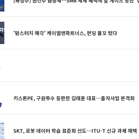
[특징주] 원전주 급등세⋯SMR 세제 혜택에 빌 게이츠 방한 ‘
'맘스터치 매각' 케이엘앤파트너스, 펀딩 물꼬 텄다
소
키스톤PE, 구원투수 등판한 김태훈 대표…출자사업 본격화
SKT, 로봇 데이터 학습 표준화 선도…ITU-T 신규 과제 채택