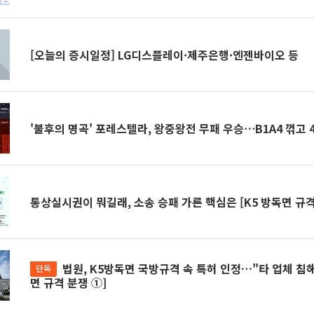
[오늘의 증시일정] LG디스플레이·제주은행·엔젠바이오 등
'불후의 명곡' 포레스텔라, 왕중왕전 무패 우승⋯B1A4 꺾고 
통상실시권이 뭐길래, 소송 승패 가른 핵심은 [K5 방독면 규격
법원, K5방독면 국방규격 속 특허 인정…"타 업체 침해 안돼" [K5 방독
단독
면 규격 분쟁 ①]