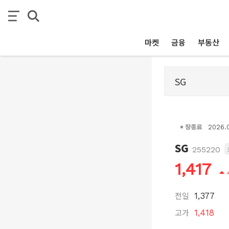
마켓
금융
부동산
장종료
2026.
SG
255220
1,417
전일
1,377
고가
1,418