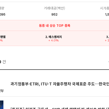
래량
거래대금(백만)
시가총
,195
952
1,
동종 내 상승 TOP 종목
씨앤엘
2. 에스엠씨지
3
9%
+ 4.01%
+ 
0
건
과기정통부·ETRI, ITU-T 자율주행차 국제표준 주도…한국인