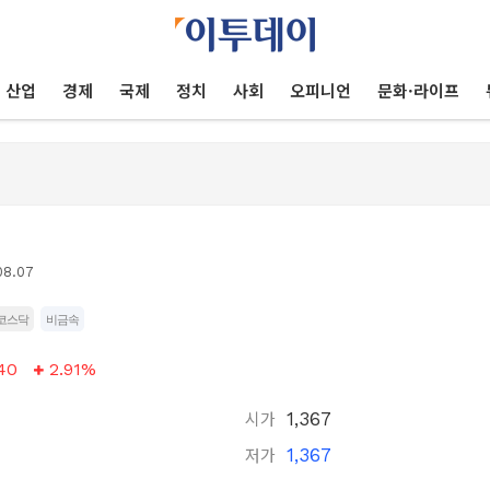
산업
경제
국제
정치
사회
오피니언
문화·라이프
08.07
코스닥
비금속
40
2.91%
시가
1,367
저가
1,367