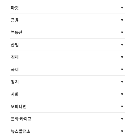
마켓
금융
부동산
산업
경제
국제
정치
사회
오피니언
문화·라이프
뉴스발전소