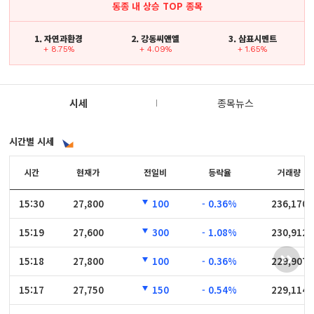
동종 내 상승 TOP 종목
1. 자연과환경
2. 강동씨앤엘
3. 삼표시멘트
+ 8.75%
+ 4.09%
+ 1.65%
시세
종목뉴스
시간별 시세
시간
시간
현재가
전일비
등락율
거래량
15:30
15:30
27,800
100
- 0.36%
236,170
15:19
15:19
27,600
300
- 1.08%
230,912
15:18
15:18
27,800
100
- 0.36%
229,907
15:17
15:17
27,750
150
- 0.54%
229,114