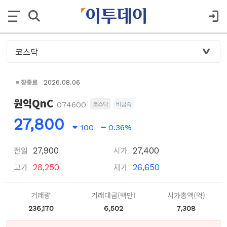
장종료
2026.08.06
원익QnC
074600
코스닥
비금속
27,800
100
0.36%
전일
시가
27,900
27,400
고가
저가
28,250
26,650
거래량
거래대금(백만)
시가총액(억)
236,170
6,502
7,308