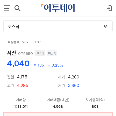
장종료
2026.08.07
서산
079650
코스닥
비금속
4,040
135
3.23%
전일
시가
4,175
4,260
고가
저가
4,295
3,860
거래량
거래대금(백만)
시가총액(억)
1,133,011
4,568
808