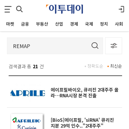
마켓
금융
부동산
산업
경제
국제
정치
사회
검색결과 총
21
건
정확도순
최신순
에이프릴바이오, 큐리진 2대주주 올
라⋯RNA시장 본격 진출
[BioS]에이프릴, 'siRNA' 큐리진
지분 29억 인수.."2대주주"