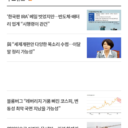
‘한국판 IRA’ 베일 벗었지만…반도체·배터
리 업계 “시행령이 관건”
與 “세제개편안 다양한 목소리 수렴…이달
말 정리 가능성”
블룸버그 “레버리지 거품 빠진 코스피, 변
동성 최악 국면 지났을 가능성”