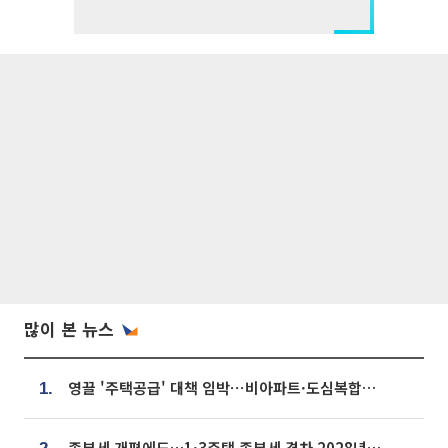
많이 본 뉴스
영끌 '주택공급' 대책 임박⋯비아파트·도심복합까지 총동원
1.
종부세 개편에도…1·3주택 종부세 격차 2028년부터 확대