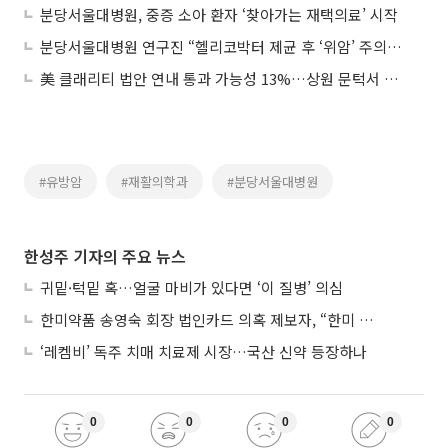
분당서울대병원, 중증 소아 환자 ‘찾아가는 재택의료’ 시작
분당서울대병원 연구진 “헬리코박터 제균 후 ‘위암’ 주의해야”
美 클래리티 법안 연내 통과 가능성 13%…상원 문턱서 제동
#유방암
#재활의학과
#분당서울대병원
한성주 기자의 주요 뉴스
귀밑·턱밑 혹…얼굴 마비가 있다면 ‘이 질병’ 의심
한미약품 송영숙 회장 법인카드 의혹 제보자, “한미 잘 되기 바라는 마음”
‘레켐비’ 독주 치매 치료제 시장…국산 신약 등장하나
0
0
0
0