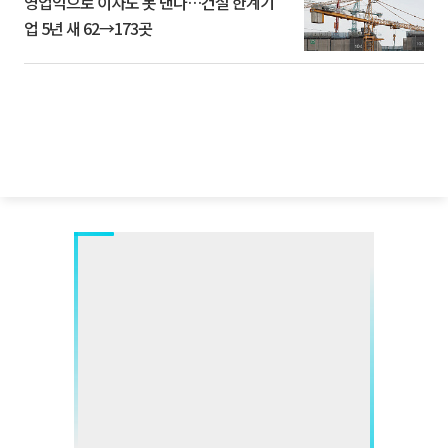
영업익으로 이자도 못 낸다…건설 한계기
업 5년 새 62→173곳