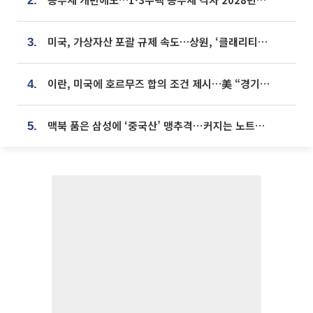
2.
미국, 가상자산 포괄 규제 속도…상원, ‘클래리티법’ 9월 절차투표 추진
3.
이란, 미국에 호르무즈 합의 조건 제시…美 “경기 아직 안 끝나” [종합]
4.
맥북 품은 삼성에 ‘중국산’ 맹추격⋯커지는 노트북 OLED 시장
5.