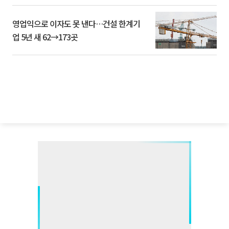
영업익으로 이자도 못 낸다…건설 한계기
업 5년 새 62→173곳