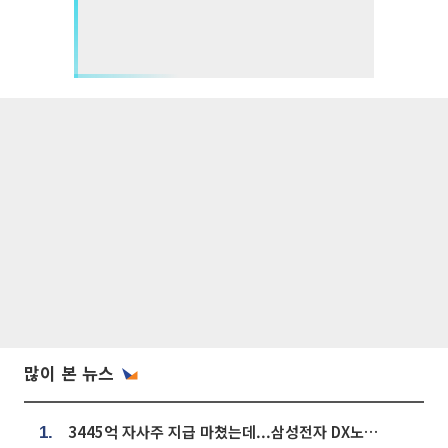
많이 본 뉴스
3445억 자사주 지급 마쳤는데...삼성전자 DX노조, 뒤늦은 '떼쓰기 집회'
1.