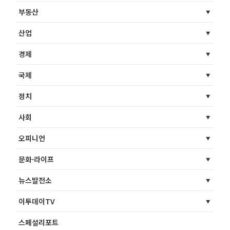
부동산
산업
경제
국제
정치
사회
오피니언
문화·라이프
뉴스발전소
이투데이TV
스페셜리포트