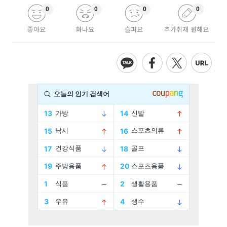
0
0
0
0
좋아요
화나요
슬퍼요
추가취재 원해요