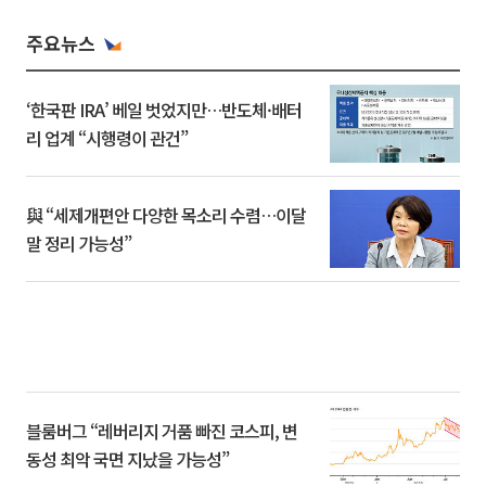
주요뉴스
‘한국판 IRA’ 베일 벗었지만…반도체·배터
리 업계 “시행령이 관건”
與 “세제개편안 다양한 목소리 수렴…이달
말 정리 가능성”
블룸버그 “레버리지 거품 빠진 코스피, 변
동성 최악 국면 지났을 가능성”