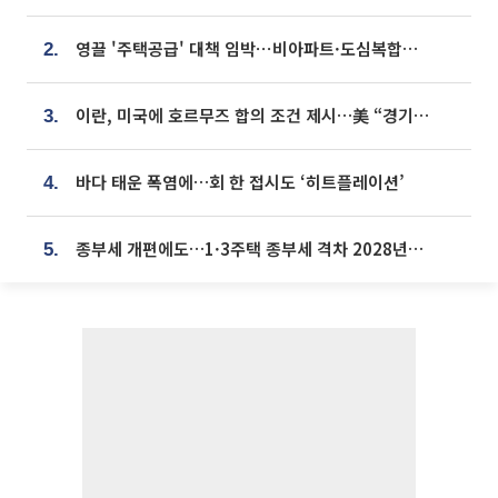
영끌 '주택공급' 대책 임박⋯비아파트·도심복합까지 총동원
2.
이란, 미국에 호르무즈 합의 조건 제시…美 “경기 아직 안 끝나” [종합]
3.
바다 태운 폭염에…회 한 접시도 ‘히트플레이션’
4.
종부세 개편에도…1·3주택 종부세 격차 2028년부터 확대
5.