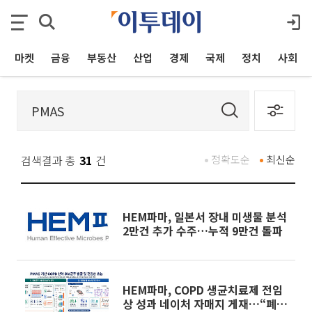
마켓
금융
부동산
산업
경제
국제
정치
사회
검색결과 총
31
건
정확도순
최신순
HEM파마, 일본서 장내 미생물 분석
2만건 추가 수주…누적 9만건 돌파
HEM파마, COPD 생균치료제 전임
상 성과 네이처 자매지 게재…“폐기