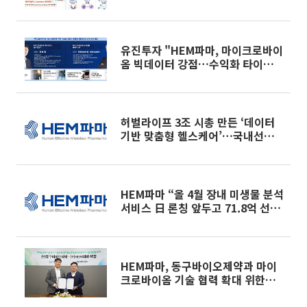
종 개선 확인”
유진투자 "HEM파마, 마이크로바이
옴 빅데이터 강점…수익화 타이밍
주목"
허벌라이프 3조 시총 만든 ‘데이터
기반 맞춤형 헬스케어’…국내선
HEM파마 눈길
HEM파마 “올 4월 장내 미생물 분석
서비스 日 론칭 앞두고 71.8억 선주
문…역대 최대 단일 계약”
HEM파마, 동구바이오제약과 마이
크로바이옴 기술 협력 확대 위한
MOU