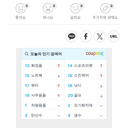
0
0
0
0
좋아요
화나요
슬퍼요
추가취재 원해요