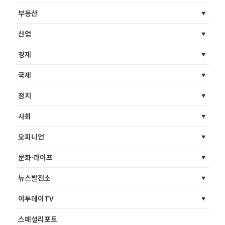
부동산
산업
경제
국제
정치
사회
오피니언
문화·라이프
뉴스발전소
이투데이TV
스페셜리포트