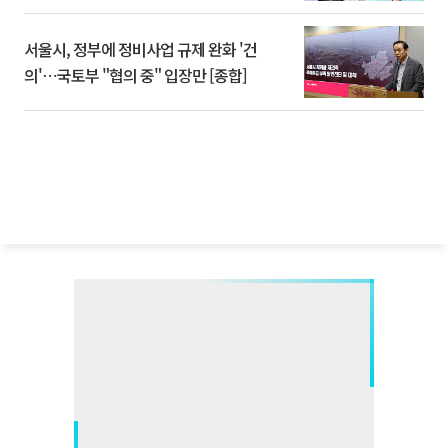
서울시, 정부에 정비사업 규제 완화 '건
의'⋯국토부 "협의 중" 입장만 [종합]