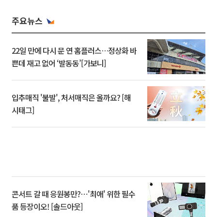
주요뉴스
22일 만에 다시 문 연 홈플러스…정상화 바
쁜데 재고 없어 ‘발동동’[가보니]
입추매직 '불발', 처서매직은 올까요? [해
시태그]
콘서트 갈 때 응원봉만?⋯'최애' 위한 필수
품 등장이오! [솔드아웃]