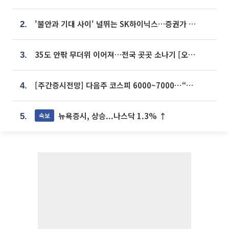
'불안과 기대 사이' 널뛰는 SK하이닉스…증권가 "HBM4·LTA 기반 펀터멘털 견고"
2.
35도 안팎 무더위 이어져…전국 곳곳 소나기 [오늘 날씨]
3.
[주간증시전망] 다음주 코스피 6000~7000⋯“外人 수급은 정책이 변수”
4.
뉴욕증시, 상승...나스닥 1.3% ↑
속보
5.