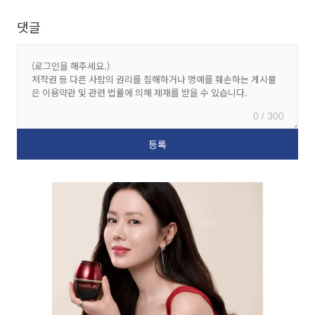
댓글
0 / 300