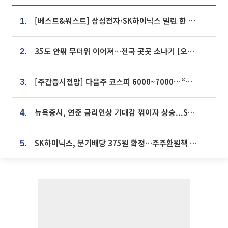
[베스트&워스트] 삼성전자·SK하이닉스 밀린 한 주…상상인증권은 85% 급등
1.
35도 안팎 무더위 이어져…전국 곳곳 소나기 [오늘 날씨]
2.
[주간증시전망] 다음주 코스피 6000~7000⋯“外人 수급은 정책이 변수”
3.
뉴욕증시, 연준 금리인상 기대감 꺾이자 상승...S&P500 사상 최고치 [종합]
4.
SK하이닉스, 분기배당 375원 확정…주주환원책 9월로 앞당겨 발표
5.