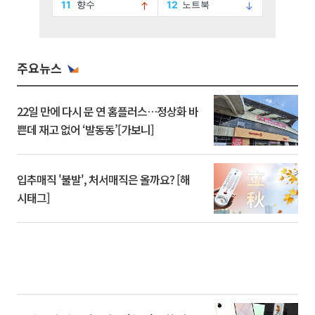
주요뉴스
22일 만에 다시 문 연 홈플러스…정상화 바
쁜데 재고 없어 ‘발동동’[가보니]
입추매직 '불발', 처서매직은 올까요? [해
시태그]