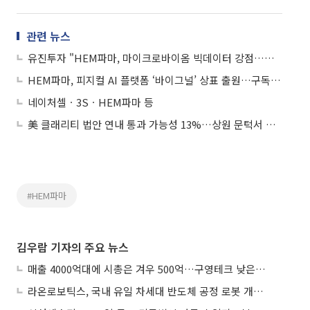
관련 뉴스
유진투자 "HEM파마, 마이크로바이옴 빅데이터 강점…수익화 타이밍 주목"
HEM파마, 피지컬 AI 플랫폼 ‘바이그널’ 상표 출원…구독 헬스케어 본격화
네이처셀ㆍ3SㆍHEM파마 등
美 클래리티 법안 연내 통과 가능성 13%…상원 문턱서 제동
#HEM파마
김우람 기자의 주요 뉴스
매출 4000억대에 시총은 겨우 500억…구영테크 낮은 몸값에 저가 승계 마무리
라온로보틱스, 국내 유일 차세대 반도체 공정 로봇 개발 ‘고객사 테스트 진행’