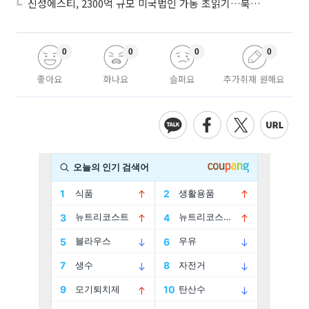
신성에스티, 2300억 규모 미국법인 가동 초읽기…북미 ESS 공략 본격화
0
0
0
0
좋아요
화나요
슬퍼요
추가취재 원해요