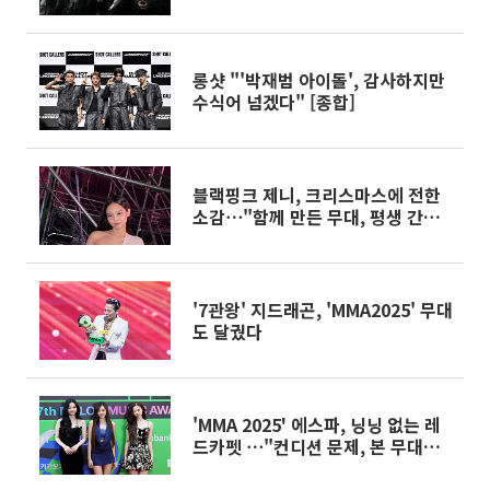
롱샷 "'박재범 아이돌', 감사하지만
수식어 넘겠다" [종합]
블랙핑크 제니, 크리스마스에 전한
소감⋯"함께 만든 무대, 평생 간직
할 것"
'7관왕' 지드래곤, 'MMA2025' 무대
도 달궜다
'MMA 2025' 에스파, 닝닝 없는 레
드카펫 ⋯"컨디션 문제, 본 무대는
참석"