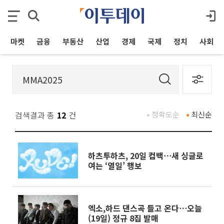
마켓
금융
부동산
산업
경제
국제
정치
사회
검색결과 총
12
건
정확도순
최신순
하츠투하츠, 20일 컴백⋯새 싱글로
여는 ‘열일’ 행보
엑소,하드 댄스곡 들고 온다⋯오늘
(19일) 정규 8집 발매