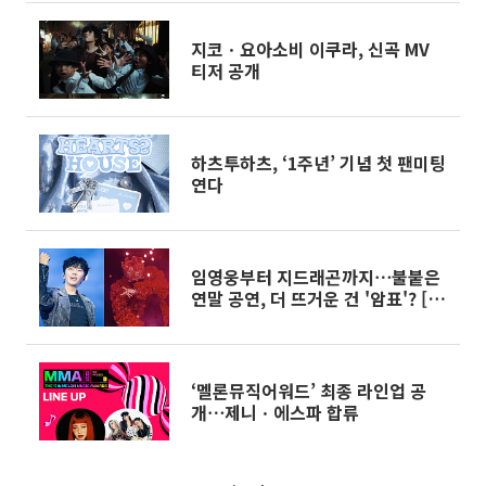
지코ㆍ요아소비 이쿠라, 신곡 MV
티저 공개
하츠투하츠, ‘1주년’ 기념 첫 팬미팅
연다
임영웅부터 지드래곤까지⋯불붙은
연말 공연, 더 뜨거운 건 '암표'? [엔
터로그]
‘멜론뮤직어워드’ 최종 라인업 공
개⋯제니ㆍ에스파 합류