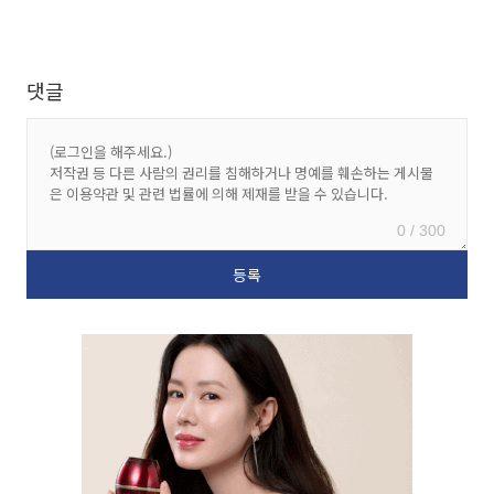
댓글
0 / 300