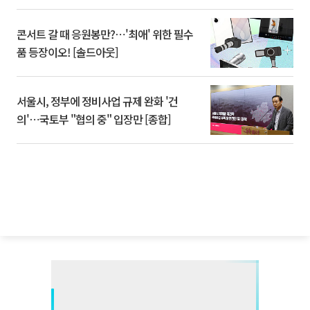
콘서트 갈 때 응원봉만?⋯'최애' 위한 필수
품 등장이오! [솔드아웃]
서울시, 정부에 정비사업 규제 완화 '건
의'⋯국토부 "협의 중" 입장만 [종합]