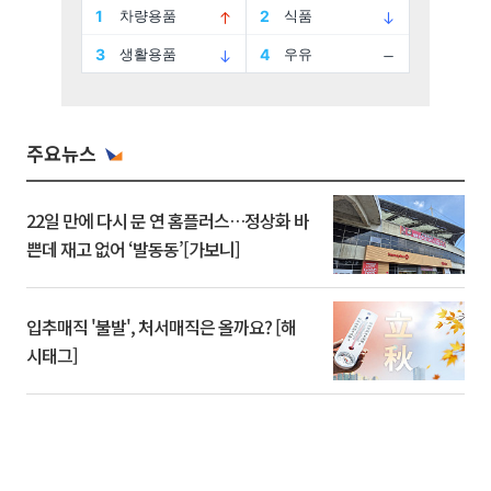
주요뉴스
22일 만에 다시 문 연 홈플러스…정상화 바
쁜데 재고 없어 ‘발동동’[가보니]
입추매직 '불발', 처서매직은 올까요? [해
시태그]