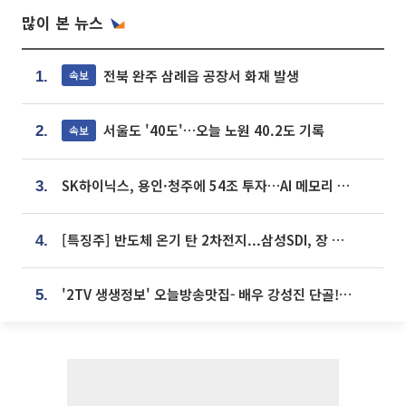
많이 본 뉴스
전북 완주 삼례읍 공장서 화재 발생
속보
1.
서울도 '40도'…오늘 노원 40.2도 기록
속보
2.
SK하이닉스, 용인·청주에 54조 투자…AI 메모리 생산기지 키운다
3.
[특징주] 반도체 온기 탄 2차전지...삼성SDI, 장 초반 7% 넘게 껑충
4.
'2TV 생생정보' 오늘방송맛집- 배우 강성진 단골! 쌀국수ㆍ푸팟퐁 커리 맛집 '블○○○'
5.