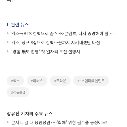
관련 뉴스
엑소→BTS 컴백으로 끝?⋯K-콘텐츠, 다시 증명해야 할 시간
엑소, 정규 8집으로 컴백⋯끝까지 지켜내겠단 다짐
‘경험 無도 환영’ 첫 일자리 도전 설명서
#엑소
#리버스
#크라운
#SM엔터테인먼트
#정규8집
장유진 기자의 주요 뉴스
콘서트 갈 때 응원봉만?⋯'최애' 위한 필수품 등장이오!