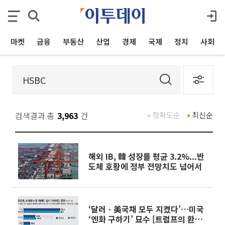
마켓
금융
부동산
산업
경제
국제
정치
사회
검색결과 총
3,963
건
정확도순
최신순
해외 IB, 韓 성장률 평균 3.2%...반
도체 호황에 정부 전망치도 넘어서
‘달러ㆍ美국채 모두 지켰다’⋯미국
‘엔화 구하기’ 묘수 [트럼프의 환율