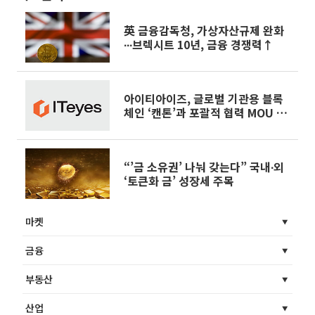
英 금융감독청, 가상자산규제 완화
∙∙∙브렉시트 10년, 금융 경쟁력↑
아이티아이즈, 글로벌 기관용 블록
체인 ‘캔톤’과 포괄적 협력 MOU 추
진
“’금 소유권’ 나눠 갖는다” 국내∙외
‘토큰화 금’ 성장세 주목
마켓
금융
부동산
산업