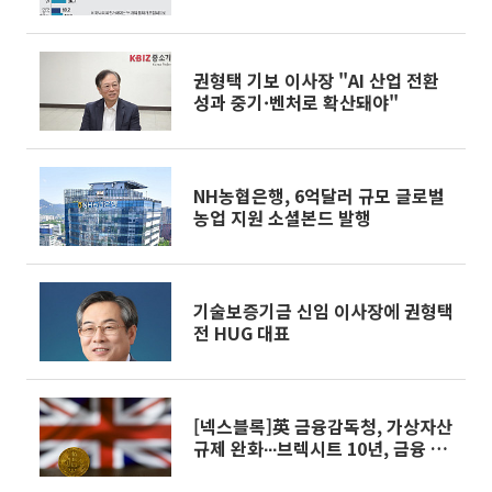
베팅①]
권형택 기보 이사장 "AI 산업 전환
성과 중기·벤처로 확산돼야"
NH농협은행, 6억달러 규모 글로벌
농업 지원 소셜본드 발행
기술보증기금 신임 이사장에 권형택
전 HUG 대표
[넥스블록]英 금융감독청, 가상자산
규제 완화∙∙∙브렉시트 10년, 금융 경
쟁력↑