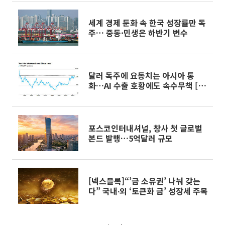
세계 경제 둔화 속 한국 성장률만 독
주… 중동·민생은 하반기 변수
달러 독주에 요동치는 아시아 통
화…AI 수출 호황에도 속수무책 [아
시아 환율 비상]
포스코인터내셔널, 창사 첫 글로벌
본드 발행…5억달러 규모
[넥스블록]“’금 소유권’ 나눠 갖는
다” 국내∙외 ‘토큰화 금’ 성장세 주목