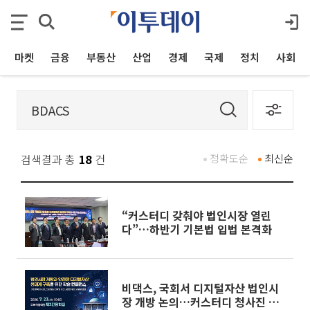
마켓
금융
부동산
산업
경제
국제
정치
사회
검색결과 총
18
건
정확도순
최신순
“커스터디 갖춰야 법인시장 열린
다”…하반기 기본법 입법 본격화
비댁스, 국회서 디지털자산 법인시
장 개방 논의…커스터디 청사진 제