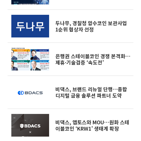
시
두나무, 경찰청 압수코인 보관사업
1순위 협상자 선정
은행권 스테이블코인 경쟁 본격화⋯
제휴·기술검증 ‘속도전’
비댁스, 브랜드 리뉴얼 단행…종합
디지털 금융 솔루션 파트너 도약
비댁스, 앱토스와 MOU…원화 스테
이블코인 ‘KRW1’ 생태계 확장