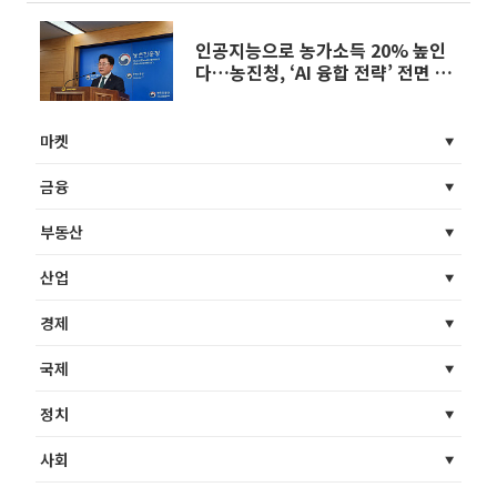
인공지능으로 농가소득 20% 높인
다…농진청, ‘AI 융합 전략’ 전면 가
동
마켓
금융
부동산
산업
경제
국제
정치
사회