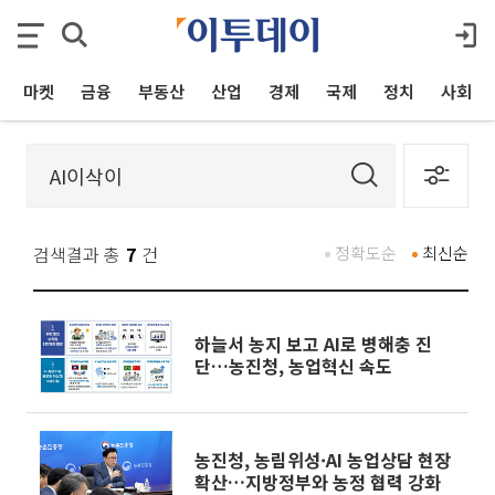
마켓
금융
부동산
산업
경제
국제
정치
사회
검색결과 총
7
건
정확도순
최신순
하늘서 농지 보고 AI로 병해충 진
단…농진청, 농업혁신 속도
농진청, 농림위성·AI 농업상담 현장
확산…지방정부와 농정 협력 강화