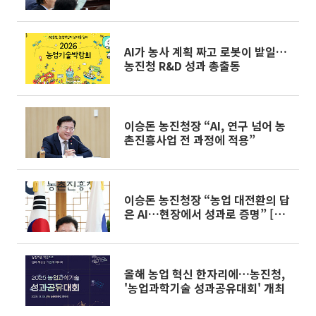
AI가 농사 계획 짜고 로봇이 밭일…
농진청 R&D 성과 총출동
이승돈 농진청장 “AI, 연구 넘어 농
촌진흥사업 전 과정에 적용”
이승돈 농진청장 “농업 대전환의 답
은 AI…현장에서 성과로 증명” [이
슈앤인물]
올해 농업 혁신 한자리에…농진청,
'농업과학기술 성과공유대회' 개최