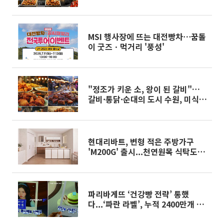
MSI 행사장에 뜨는 대전빵차⋯꿈돌
이 굿즈ㆍ먹거리 '풍성'
"정조가 키운 소, 왕이 된 갈비"…
갈비·통닭·순대의 도시 수원, 미식
으로 대한민국을 부른다
현대리바트, 변형 적은 주방가구
'M200G' 출시...천연원목 식탁도 선
보여
파리바게뜨 ‘건강빵 전략’ 통했
다...‘파란 라벨’, 누적 2400만개 돌
파[2026 상반기 히트 상품]