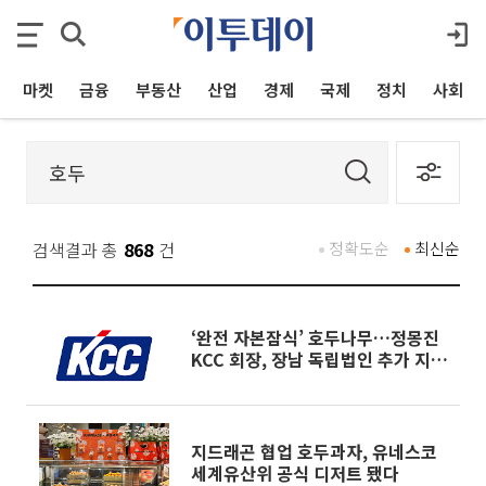
마켓
금융
부동산
산업
경제
국제
정치
사회
검색결과 총
868
건
정확도순
최신순
‘완전 자본잠식’ 호두나무…정몽진
KCC 회장, 장남 독립법인 추가 지원
나서나
지드래곤 협업 호두과자, 유네스코
세계유산위 공식 디저트 됐다