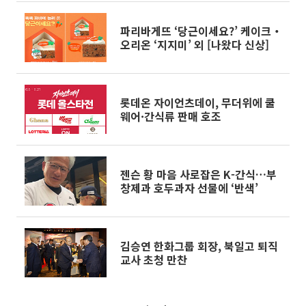
파리바게뜨 ‘당근이세요?’ 케이크‧
오리온 ‘지지미’ 외 [나왔다 신상]
롯데온 자이언츠데이, 무더위에 쿨
웨어·간식류 판매 호조
젠슨 황 마음 사로잡은 K-간식…부
창제과 호두과자 선물에 ‘반색’
김승연 한화그룹 회장, 북일고 퇴직
교사 초청 만찬