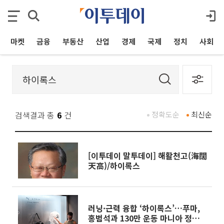
마켓
금융
부동산
산업
경제
국제
정치
사회
검색결과 총
6
건
정확도순
최신순
[이투데이 말투데이] 해활천고(海闊
天高)/하이록스
러닝·근력 융합 ‘하이록스’…푸마,
홍범석과 130만 운동 마니아 정조준