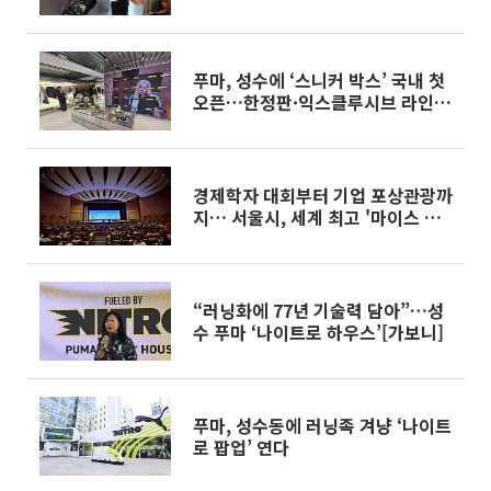
[현장]
푸마, 성수에 ‘스니커 박스’ 국내 첫
오픈…한정판·익스클루시브 라인
업 시선강탈[가보니]
경제학자 대회부터 기업 포상관광까
지… 서울시, 세계 최고 '마이스 도
시' 11년 연속 선정
“러닝화에 77년 기술력 담아”…성
수 푸마 ‘나이트로 하우스’[가보니]
푸마, 성수동에 러닝족 겨냥 ‘나이트
로 팝업’ 연다