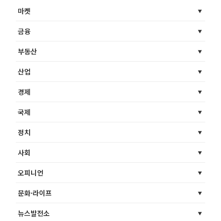
마켓
금융
부동산
산업
경제
국제
정치
사회
오피니언
문화·라이프
뉴스발전소