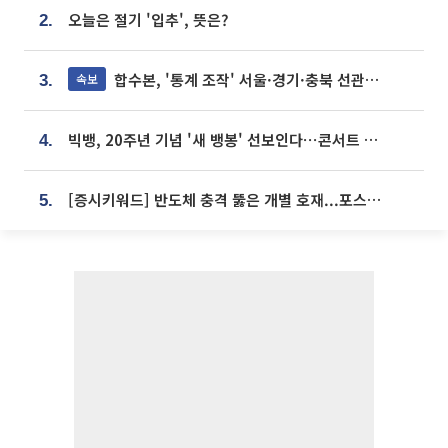
오늘은 절기 '입추', 뜻은?
2.
합수본, '통계 조작' 서울·경기·충북 선관위 등 추가 압수수색
속보
3.
빅뱅, 20주년 기념 '새 뱅봉' 선보인다⋯콘서트 앞두고 팝업 개최
4.
[증시키워드] 반도체 충격 뚫은 개별 호재...포스코퓨처엠·에코프로·한화솔루션 '눈길'
5.