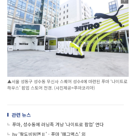
▲서울 성동구 성수동 무신사 스퀘어 성수4에 마련된 푸마 ‘나이트로
하우스’ 팝업 스토어 전경. (사진제공=푸마코리아)
관련 뉴스
푸마, 성수동에 러닝족 겨냥 ‘나이트로 팝업’ 연다
hy ‘팔도비빔면Ⅱ’ㆍ푸마 ‘매그맥스’ 외