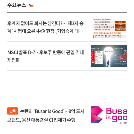
주요뉴스
후계자 없어도 회사는 남긴다?…‘제3자 승
계’ 시험대 오른 中企 현장 [기업승계 대전
환]
MSCI 발표 D-7…후보주 반등에 편입 기대
재점화
논란의 'Busan is Good'…8억 도시
단독
브랜드, 용산 대통령실 CI 업체가 수행