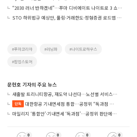
“2030 러너 반하겠네”…푸마 디비에이트 나이트로 3 쇼케이스
STO 하위법규 예상안, 풀링·거래한도·정형증권 로드맵 제시
#푸마코리아
#러닝화
#나이트로하우스
#팝업스토어
문현호 기자의 주요 뉴스
새출발 트리니티항공, 재도약 나선다…노선별 서비스 차별화
대한항공 기내면세점 통합…공정위 “독과점 여부 따진다”
단독
마일리지 ‘통합안’·기내면세 ‘독과점’…공정위 판단에 쏠린 눈
0
0
0
0