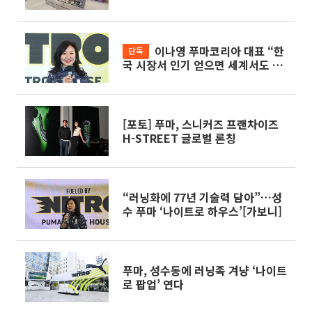
업 시선강탈[가보니]
이나영 푸마코리아 대표 “한
단독
국 시장서 인기 얻으면 세계서도 통
해”
[포토] 푸마, 스니커즈 프랜차이즈
H-STREET 글로벌 론칭
“러닝화에 77년 기술력 담아”…성
수 푸마 ‘나이트로 하우스’[가보니]
푸마, 성수동에 러닝족 겨냥 ‘나이트
로 팝업’ 연다