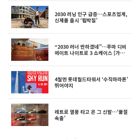
2030 러닝 인구 급증…스포츠업계,
신제품 출시 ‘뜀박질’
“2030 러너 반하겠네”…푸마 디비
에이트 나이트로 3 쇼케이스 [가보
니]
4월엔 롯데월드타워서 ‘수직마라톤’
뛰어야지
레트로 열풍 타고 온 그 신발…‘품절
속출’