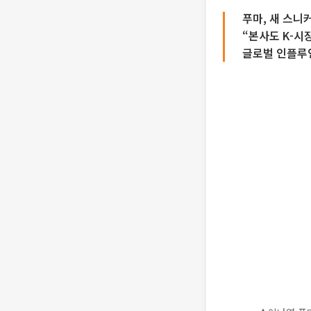
푸마, 새 스니커
“본사도 K-시
글로벌 인플루언