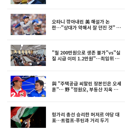
오타니 깎아내린 美 해설가 논
란⋯"상대가 약해서 잘 던진 것" 주
장
"월 200만원으로 생존 불가"vs"실
질 시급 이미 1.2만원"⋯최임위 노
사 격돌
與 "주택공급 씨말린 장본인은 오세
훈”… 野 "정원오, 부동산 지옥 만
들 것”
헝가리 총선 승리한 머저르 야당 대
표…트럼프·푸틴과 거리 두기