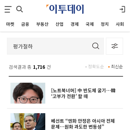
마켓
금융
부동산
산업
경제
국제
정치
사회
검색결과 총
1,716
건
정확도순
최신순
[노트북너머] 中 반도체 굴기⋯韓
‘고부가 전환’ 할 때
베선트 “엔화 안정은 아시아 전체
문제…원화 과도한 변동성”