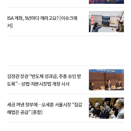
ISA 계좌, 5년마다 깨라고요? [이슈크래
커]
김정관 장관 “반도체 성과급, 주총 승인 받
도록”…상법·자본시장법 개정 시사
세금 꺼낸 정부에…오세훈 서울시장 “집값
해법은 공급” [종합]