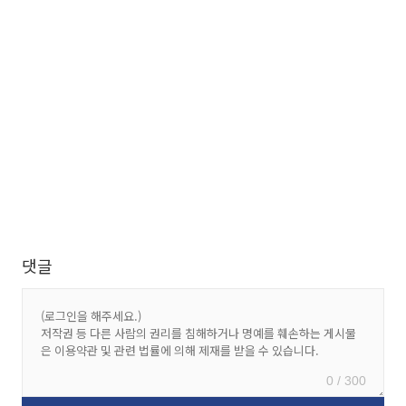
댓글
0 / 300