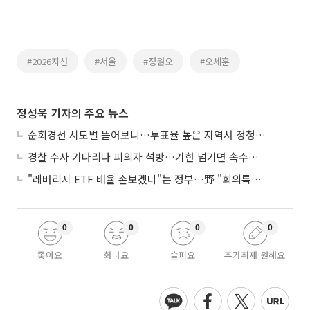
#2026지선
#서울
#정원오
#오세훈
정성욱 기자의 주요 뉴스
순회경선 시도별 뜯어보니…투표율 높은 지역서 정청래 강세
경찰 수사 기다리다 피의자 석방…기한 넘기면 속수무책
"레버리지 ETF 배율 손보겠다"는 정부…野 "회의록부터 내놔야"
0
0
0
0
좋아요
화나요
슬퍼요
추가취재 원해요