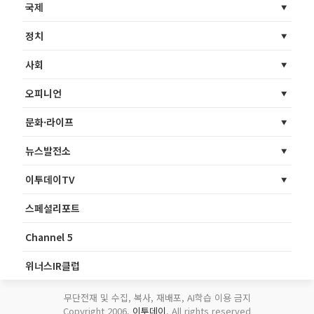
국제
정치
사회
오피니언
문화·라이프
뉴스발전소
이투데이TV
스페셜리포트
Channel 5
위너스IR클럽
무단전재 및 수집, 복사, 재배포, AI학습 이용 금지
Copyright 2006.
이투데이
. All rights reserved