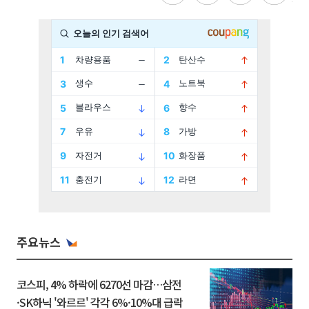
주요뉴스
코스피, 4% 하락에 6270선 마감…삼전
·SK하닉 '와르르' 각각 6%·10%대 급락