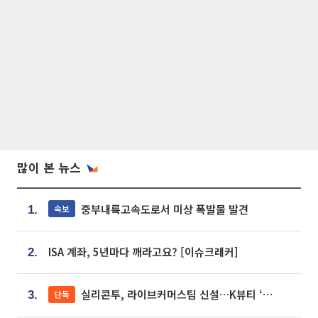
많이 본 뉴스
중부내륙고속도로서 미상 폭발물 발견
속보
1.
ISA 계좌, 5년마다 깨라고요? [이슈크래커]
2.
실리콘투, 라이브커머스팀 신설…K뷰티 ‘글로벌 판매망’ 확대[K뷰티 라방戰]
단독
3.