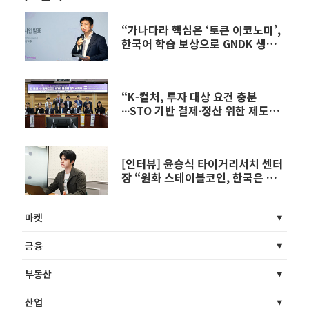
“가나다라 핵심은 ‘토큰 이코노미’,
한국어 학습 보상으로 GNDK 생태
계 확장”
“K-컬처, 투자 대상 요건 충분
∙∙∙STO 기반 결제∙정산 위한 제도는
아직”
[인터뷰] 윤승식 타이거리서치 센터
장 “원화 스테이블코인, 한국은 아
직 위치 없다”
마켓
금융
부동산
산업