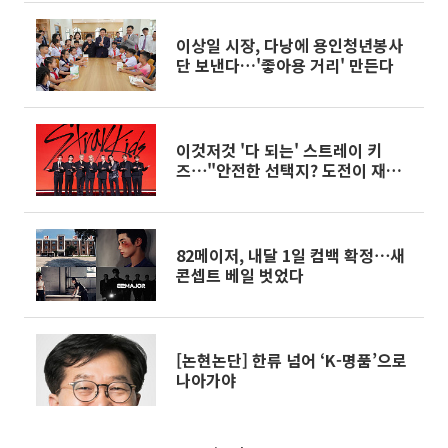
이상일 시장, 다낭에 용인청년봉사
단 보낸다…'좋아용 거리' 만든다
이것저것 '다 되는' 스트레이 키
즈⋯"안전한 선택지? 도전이 재밌
죠" [종합]
82메이저, 내달 1일 컴백 확정⋯새
콘셉트 베일 벗었다
[논현논단] 한류 넘어 ‘K-명품’으로
나아가야