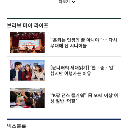
더보기
브라보 마이 라이프
“은퇴는 인생의 끝 아니야” … 다시
무대에 선 시니어들
[윤나래의 세대읽기] ‘한ㆍ중ㆍ일’
싫지만 여행가는 이유
“K팝 댄스 즐거워” 日 50세 이상 여
성 절반 ‘덕질’
넥스블록