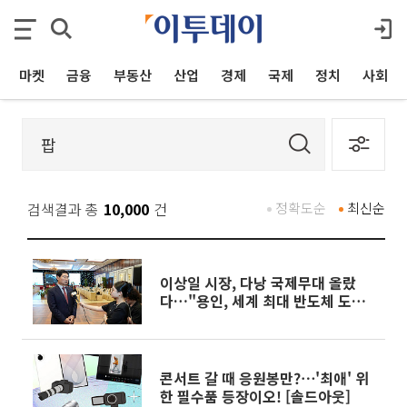
마켓
금융
부동산
산업
경제
국제
정치
사회
검색결과 총
10,000
건
정확도순
최신순
이상일 시장, 다낭 국제무대 올랐
다…"용인, 세계 최대 반도체 도시
된다"
콘서트 갈 때 응원봉만?⋯'최애' 위
한 필수품 등장이오! [솔드아웃]