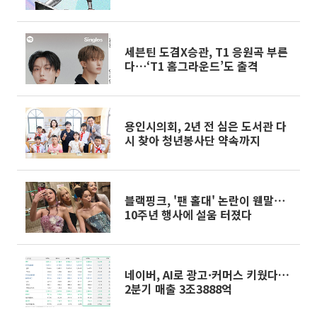
세븐틴 도겸X승관, T1 응원곡 부른
다⋯‘T1 홈그라운드’도 출격
용인시의회, 2년 전 심은 도서관 다
시 찾아 청년봉사단 약속까지
블랙핑크, '팬 홀대' 논란이 웬말⋯
10주년 행사에 설움 터졌다
네이버, AI로 광고·커머스 키웠다…
2분기 매출 3조3888억