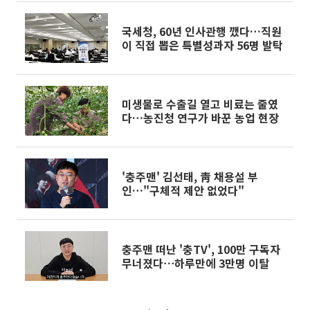
국세청, 60년 인사관행 깼다…직원
이 직접 뽑은 특별성과자 56명 발탁
미생물로 수출길 열고 비료는 줄였
다…농진청 연구가 바꾼 농업 현장
'충주맨' 김선태, 靑 채용설 부
인…"구체적 제안 없었다"
충주맨 떠난 '충TV', 100만 구독자
무너졌다⋯하루만에 3만명 이탈