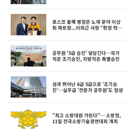
포스코 올해 명장은 노재 분야 이상
휘 파트장...이희근 사장 “현장 혁신
이끌길”
공무원 '5급 승진' 앞당긴다⋯국가
직은 조기승진, 지방직은 특별승진
성과 뛰어난 6급 5급으로 '조기승
진'⋯실무급 '전문가 공무원'도 양성
"최고 소방대원 가린다"… 소방청,
11일 전국소방기술경연대회 개최