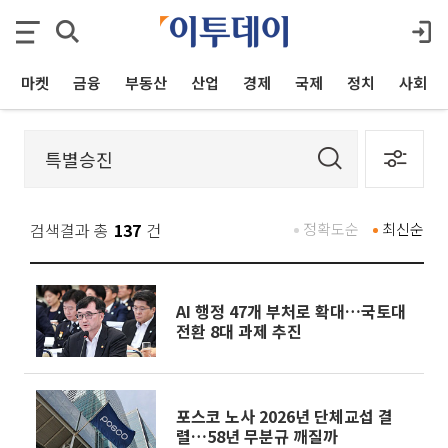
마켓
금융
부동산
산업
경제
국제
정치
사회
검색결과 총
137
건
정확도순
최신순
AI 행정 47개 부처로 확대…국토대
전환 8대 과제 추진
포스코 노사 2026년 단체교섭 결
렬…58년 무분규 깨질까