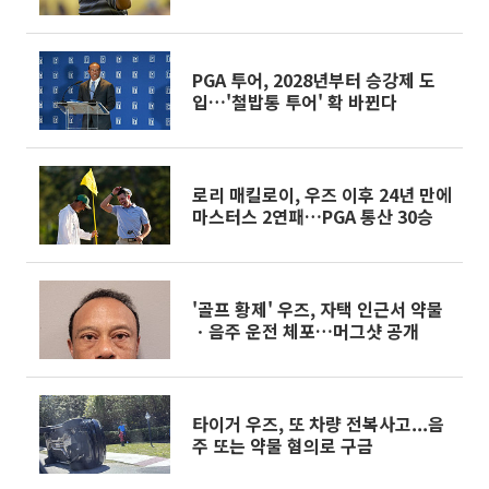
PGA 투어, 2028년부터 승강제 도
입…'철밥통 투어' 확 바뀐다
로리 매킬로이, 우즈 이후 24년 만에
마스터스 2연패…PGA 통산 30승
'골프 황제' 우즈, 자택 인근서 약물
ㆍ음주 운전 체포…머그샷 공개
타이거 우즈, 또 차량 전복사고...음
주 또는 약물 혐의로 구금