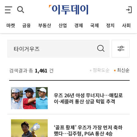
마켓
금융
부동산
산업
경제
국제
정치
사회
검색결과 총
1,461
건
정확도순
최신순
우즈 26년 아성 무너지나…매킬로
이·셰플러 통산 상금 턱밑 추격
‘골프 황제’ 우즈가 가장 먼저 축하
했다⋯김주형, PGA 통산 4승