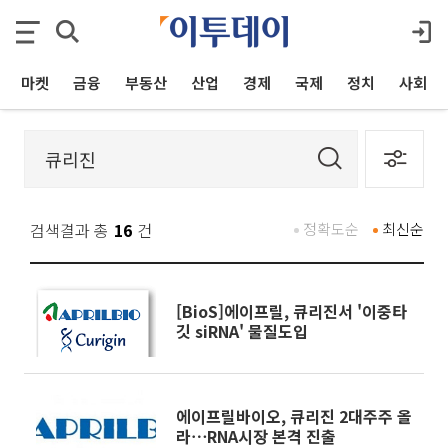
마켓
금융
부동산
산업
경제
국제
정치
사회
검색결과 총
16
건
정확도순
최신순
[BioS]에이프릴, 큐리진서 '이중타
깃 siRNA' 물질도입
에이프릴바이오, 큐리진 2대주주 올
라⋯RNA시장 본격 진출