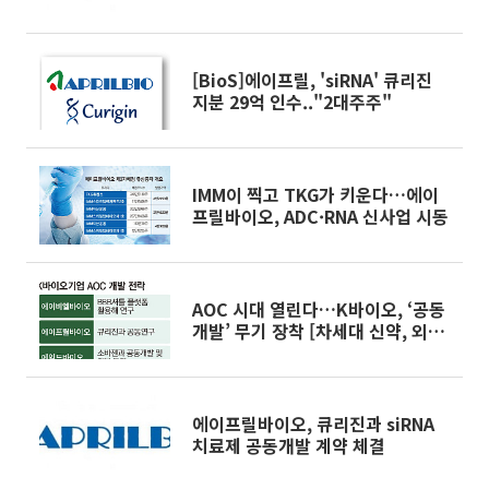
[BioS]에이프릴, 'siRNA' 큐리진
지분 29억 인수.."2대주주"
IMM이 찍고 TKG가 키운다…에이
프릴바이오, ADC·RNA 신사업 시동
AOC 시대 열린다…K바이오, ‘공동
개발’ 무기 장착 [차세대 신약, 외부
로 확장②]
에이프릴바이오, 큐리진과 siRNA
치료제 공동개발 계약 체결