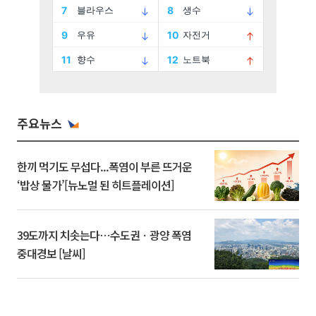
주요뉴스
한끼 먹기도 무섭다...폭염이 부른 뜨거운
‘밥상 물가’[뉴노멀 된 히트플레이션]
39도까지 치솟는다⋯수도권ㆍ광양 폭염
중대경보 [날씨]