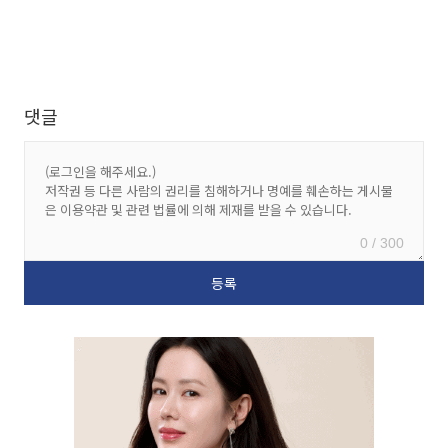
댓글
0 / 300