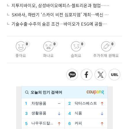
지투지바이오, 삼성바이오에피스·셀트리온과 협업…플랫폼 확장 ‘속도’
SK바사, 하반기 ‘스카이 비전 심포지엄’ 개최⋯백신 실제 임상적 가치 공유
기술수출·수주의 숨은 조건…바이오가 ESG에 공들이는 이유
0
0
0
0
좋아요
화나요
슬퍼요
추가취재 원해요