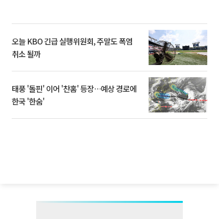
오늘 KBO 긴급 실행위원회, 주말도 폭염
취소 될까
태풍 '돌핀' 이어 '찬홈' 등장…예상 경로에
한국 '한숨'