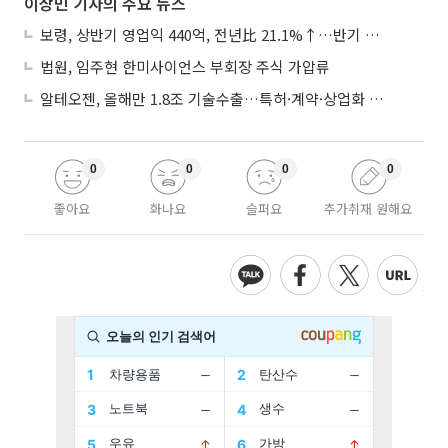
이상민 기자의 주요 뉴스
보령, 상반기 영업익 440억, 전년比 21.1%↑…반기 역대 최대
법원, 임주현 한미사이언스 부회장 주식 가압류
알테오젠, 올해만 1.8조 기술수출…특허·계약·상업화 ‘삼박자’
0
0
0
0
좋아요
화나요
슬퍼요
추가취재 원해요