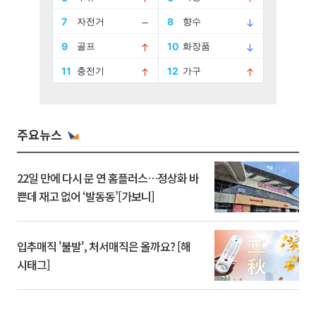
주요뉴스
22일 만에 다시 문 연 홈플러스…정상화 바
쁜데 재고 없어 ‘발동동’[가보니]
입추매직 '불발', 처서매직은 올까요? [해
시태그]