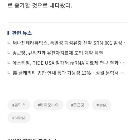
로 증가할 것으로 내다봤다.
관련 뉴스
써나젠테라퓨틱스, 특발성 폐섬유증 신약 SRN-001 임상 1a상 긍정적 결과 도출
종근당, 큐리진과 유전자치료제 도입 계약 체결
에스티팜, TIDE USA 참가해 mRNA 치료제 연구 결과 공유
美 클래리티 법안 연내 통과 가능성 13%…상원 문턱서 제동
#올릭스
#바이오니아
#종근당
#RNA
#SIRNA