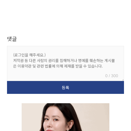
댓글
0 / 300