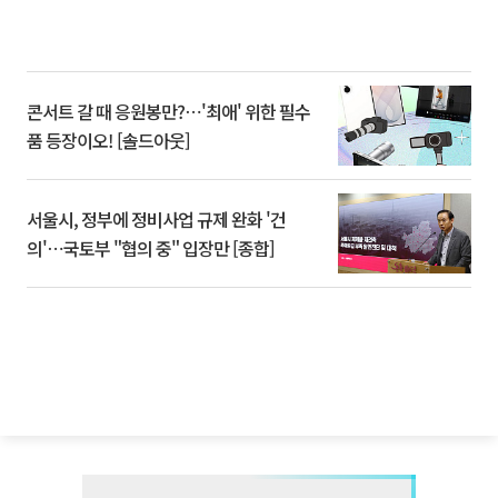
콘서트 갈 때 응원봉만?⋯'최애' 위한 필수
품 등장이오! [솔드아웃]
서울시, 정부에 정비사업 규제 완화 '건
의'⋯국토부 "협의 중" 입장만 [종합]