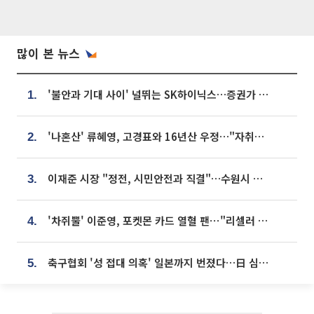
많이 본 뉴스
'불안과 기대 사이' 널뛰는 SK하이닉스…증권가 "HBM4·LTA 기반 펀터멘털 견고"
1.
'나혼산' 류혜영, 고경표와 16년산 우정…"자취방서 부모님과 마주쳐"
2.
이재준 시장 "정전, 시민안전과 직결"…수원시 비상대응체계 가동
3.
'차쥐뿔' 이준영, 포켓몬 카드 열혈 팬⋯"리셀러 처단할 것"
4.
축구협회 '성 접대 의혹' 일본까지 번졌다…日 심판 실명 공개
5.