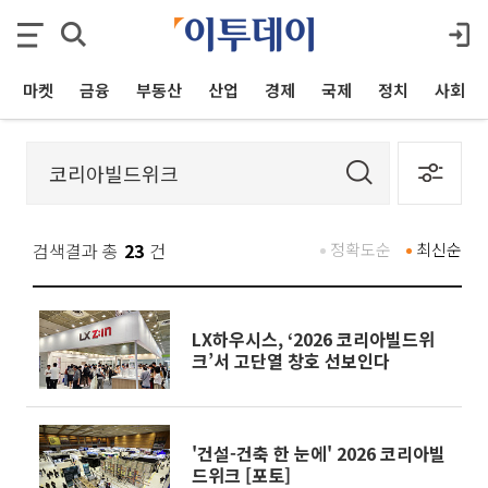
마켓
금융
부동산
산업
경제
국제
정치
사회
검색결과 총
23
건
정확도순
최신순
LX하우시스, ‘2026 코리아빌드위
크’서 고단열 창호 선보인다
'건설-건축 한 눈에' 2026 코리아빌
드위크 [포토]