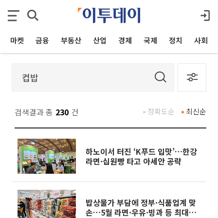
마켓
금융
부동산
산업
경제
국제
정치
사회
검색결과 총
230
건
정확도순
최신순
하노이서 터진 ‘K푸드 입맛’…한강
라면·십원빵 타고 아세안 공략
밥상물가 부담에 정부·식품업계 맞
손…5월 라면·우유·빙과 등 최대