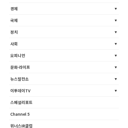
경제
국제
정치
사회
오피니언
문화·라이프
뉴스발전소
이투데이TV
스페셜리포트
Channel 5
위너스IR클럽