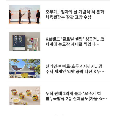
오뚜기, ‘점자의 날 기념식’서 문화
체육관광부 장관 표창 수상
K브랜드 ‘글로벌 셀링’ 성공적...전
세계에 눈도장 제대로 찍었다
[APEC 순간들]
신라면·빼빼로·호두과자까지...경
주서 세계인 입맛 공략 나선 K푸드
기업들[경주 APEC]
누적 판매 2억개 돌파 ‘오뚜기 컵
밥’, 국밥류 2종 신제품도[가을 쇼핑
페스타]