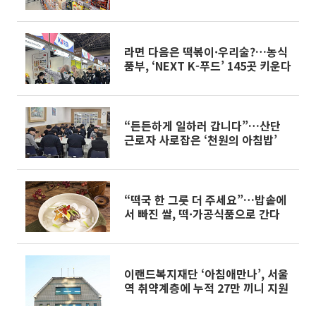
58% 할인
라면 다음은 떡볶이·우리술?…농식
품부, ‘NEXT K-푸드’ 145곳 키운다
“든든하게 일하러 갑니다”…산단
근로자 사로잡은 ‘천원의 아침밥’
“떡국 한 그릇 더 주세요”…밥솥에
서 빠진 쌀, 떡·가공식품으로 간다
이랜드복지재단 ‘아침애만나’, 서울
역 취약계층에 누적 27만 끼니 지원