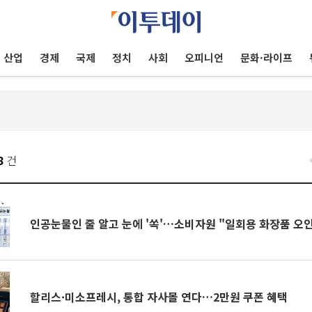
산업
경제
국제
정치
사회
오피니언
문화·라이프
8
건
인공눈물인 줄 알고 눈에 '쏙'…소비자원 "일회용 화장품 오인
할리스·미소프레시, 통합 자사몰 연다…2만원 쿠폰 혜택