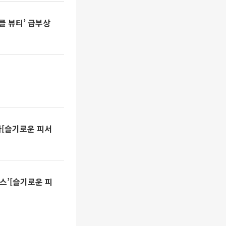
클 뷰티’ 급부상
강자[슬기로운 피서
스’[슬기로운 피