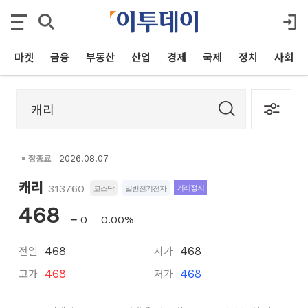
마켓
금융
부동산
산업
경제
국제
정치
사회
장종료
2026.08.07
캐리
313760
거래정지
코스닥
일반전기전자
468
0
0.00%
전일
시가
468
468
고가
저가
468
468