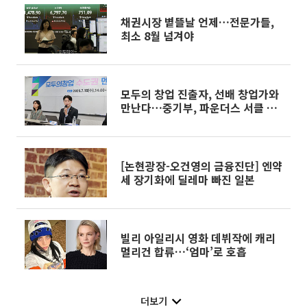
채권시장 볕뜰날 언제…전문가들,
최소 8월 넘겨야
모두의 창업 진출자, 선배 창업가와
만난다…중기부, 파운더스 서클 개
최
[논현광장-오건영의 금융진단] 엔약
세 장기화에 딜레마 빠진 일본
빌리 아일리시 영화 데뷔작에 캐리
멀리건 합류…‘엄마’로 호흡
더보기