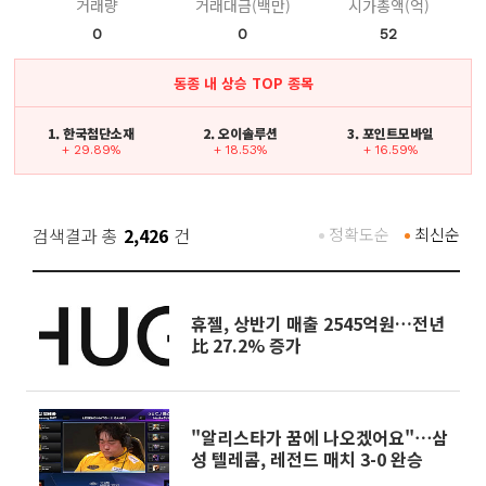
거래량
거래대금(백만)
시가총액(억)
0
0
52
동종 내 상승 TOP 종목
1. 한국첨단소재
2. 오이솔루션
3. 포인트모바일
+ 29.89%
+ 18.53%
+ 16.59%
검색결과 총
2,426
건
정확도순
최신순
휴젤, 상반기 매출 2545억원…전년
比 27.2% 증가
"알리스타가 꿈에 나오겠어요"⋯삼
성 텔레콤, 레전드 매치 3-0 완승