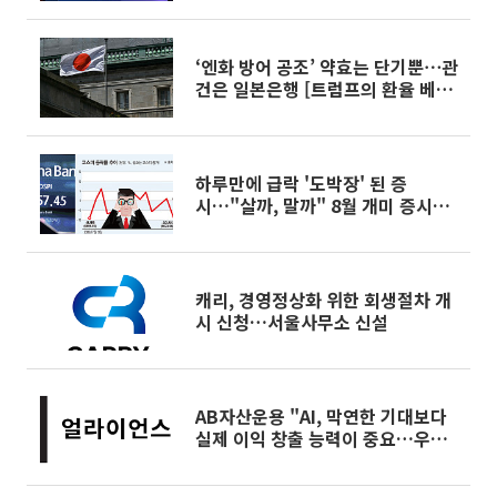
‘엔화 방어 공조’ 약효는 단기뿐⋯관
건은 일본은행 [트럼프의 환율 베팅
②]
하루만에 급락 '도박장' 된 증
시…"살까, 말까" 8월 개미 증시전
략은?
캐리, 경영정상화 위한 회생절차 개
시 신청…서울사무소 신설
AB자산운용 "AI, 막연한 기대보다
실제 이익 창출 능력이 중요…우량
기업에 선별 투자해야"