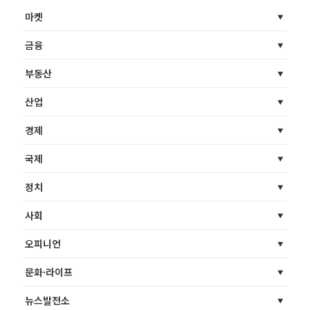
마켓
금융
부동산
산업
경제
국제
정치
사회
오피니언
문화·라이프
뉴스발전소