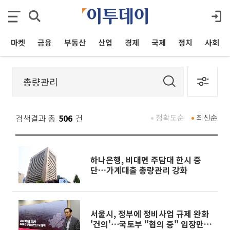
마켓
금융
부동산
산업
경제
국제
정치
사회
검색결과 총
506
건
정확도순
최신순
하나은행, 비대면 주담대 한시 중
단…가계대출 총량관리 강화
서울시, 정부에 정비사업 규제 완화
'건의'⋯국토부 "협의 중" 입장만