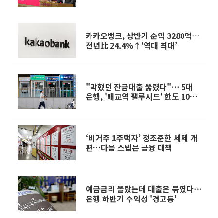
[종합]
카카오뱅크, 상반기 순익 3280억⋯
전년比 24.4%↑‘역대 최대’
"막혔던 잔금대출 뚫렸다"⋯ 5대
은행, '매교역 팰루시드' 한도 1000
억씩 확대
‘비거주 1주택자’ 정조준한 세제 개
편…다음 스텝은 금융 대책
예금금리 올랐는데 대출은 묶였다⋯
은행 하반기 수익성 '경고등'