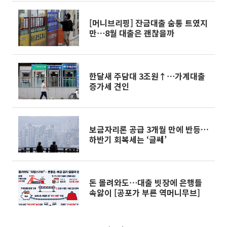
[머니브리핑] 잔금대출 숨통 트였지
만⋯8월 대출은 괜찮을까
한달새 주담대 3조원↑⋯가계대출
증가세 견인
보금자리론 공급 3개월 만에 반등…
하반기 회복세는 ‘글쎄’
돈 몰려와도⋯대출 빗장에 은행들
속앓이 [공포가 부른 역머니무브]