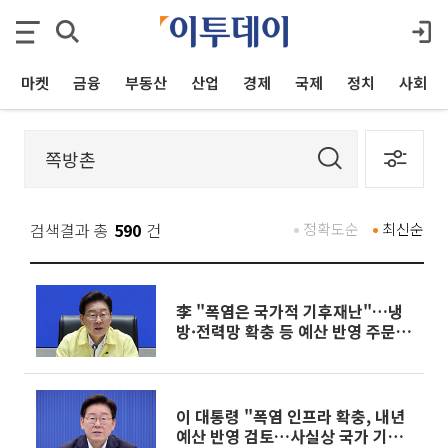
마켓
금융
부동산
산업
경제
국제
정치
사회
검색결과 총
590
건
정확도순
최신순
李 "폭염은 국가적 기후재난"…냉
방·전력망 확충 등 예산 반영 주문
[종합]
이 대통령 "폭염 인프라 확충, 내년
예산 반영 검토…사실상 국가 기후