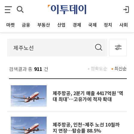
마켓
금융
부동산
산업
경제
국제
정치
사회
검색결과 총
911
건
정확도순
최신순
제주항공, 2분기 매출 4417억원 ‘역
대 최대'…고유가에 적자 확대
제주항공, 인천~제주 노선 10월까
지 연장…탑승률 88.5%