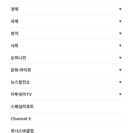
경제
국제
정치
사회
오피니언
문화·라이프
뉴스발전소
이투데이TV
스페셜리포트
Channel 5
위너스IR클럽