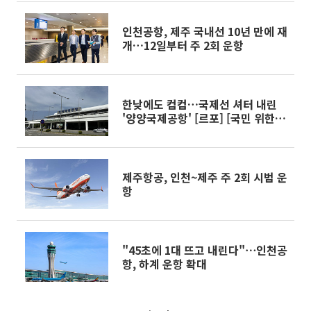
인천공항, 제주 국내선 10년 만에 재
개…12일부터 주 2회 운항
한낮에도 컴컴…국제선 셔터 내린
'양양국제공항' [르포] [국민 위한
하늘길 다시 짜자③]
제주항공, 인천~제주 주 2회 시범 운
항
"45초에 1대 뜨고 내린다"⋯인천공
항, 하계 운항 확대