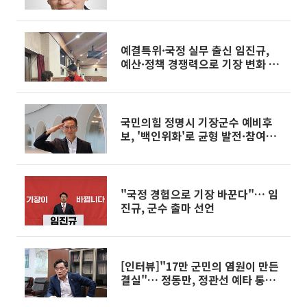
예결특위·국정 실무 출신 임진규,
예산·정책 경쟁력으로 기장 변화 선
도
국민의힘 정명시 기장군수 예비후
보, '백인위화'로 균형 발전·참여행
정 강조
"국정 경험으로 기장 바꾼다"… 임
진규, 군수 출마 선언
[인터뷰]"17만 군민의 염원이 만든
결실"… 정동만, 정관선 예타 통과
전말을 말하다