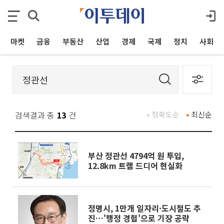
마켓
금융
부동산
산업
경제
국제
정치
사회
검색결과 총
13
건
정확도순
최신순
부산 정관선 4794억 원 투입,
12.8km 트램 드디어 현실화
정명시, 1만개 일자리·도시철도 추
진…'행정 경험'으로 기장 공략