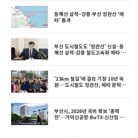
동해선 삼척~강릉·부산 정관선 ‘예
타’ 통과
부산 도시철도도 '정관선' 신설· 동
해선 삼척-강릉 철도고속화 예타 통
과
'13km 철길'에 걸린 기장 10년 숙
원… 도시철도 정관선, 예타 문턱에
서 멈출까 넘을까
부산시, 2026년 국비 확보 '총력
전'…가덕신공항·BuTX·신산업 육
성 등 건의