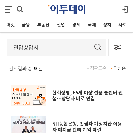
마켓
금융
부동산
산업
경제
국제
정치
사회
검색결과 총
9
건
정확도순
최신순
한화생명, 65세 이상 전용 콜센터 신
설⋯상담사 바로 연결
NH농협은행, 빗썸과 가상자산 이용
자 예치금 관리 계약 체결