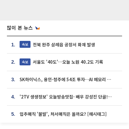
많이 본 뉴스
전북 완주 삼례읍 공장서 화재 발생
속보
1.
서울도 '40도'…오늘 노원 40.2도 기록
속보
2.
SK하이닉스, 용인·청주에 54조 투자…AI 메모리 생산기지 키운다
3.
'2TV 생생정보' 오늘방송맛집- 배우 강성진 단골! 쌀국수ㆍ푸팟퐁 커리 맛집 '블○○○'
4.
입추매직 '불발', 처서매직은 올까요? [해시태그]
5.