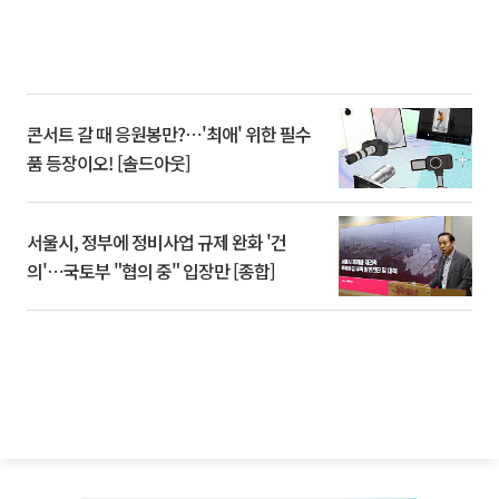
콘서트 갈 때 응원봉만?⋯'최애' 위한 필수
품 등장이오! [솔드아웃]
서울시, 정부에 정비사업 규제 완화 '건
의'⋯국토부 "협의 중" 입장만 [종합]