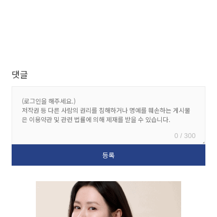
댓글
0 / 300