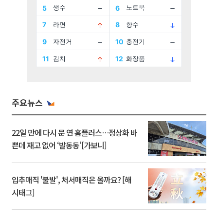
주요뉴스
22일 만에 다시 문 연 홈플러스…정상화 바
쁜데 재고 없어 ‘발동동’[가보니]
입추매직 '불발', 처서매직은 올까요? [해
시태그]