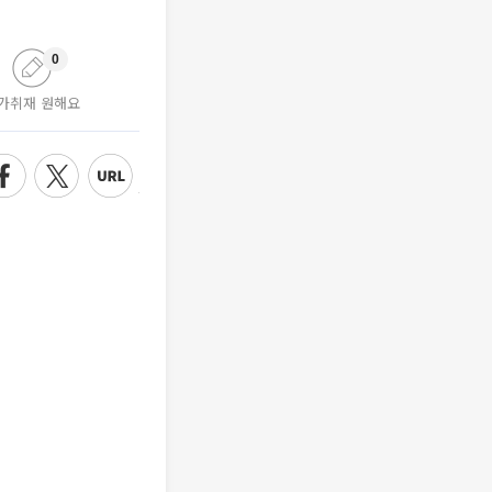
0
가취재 원해요