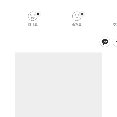
0
0
화나요
슬퍼요
추