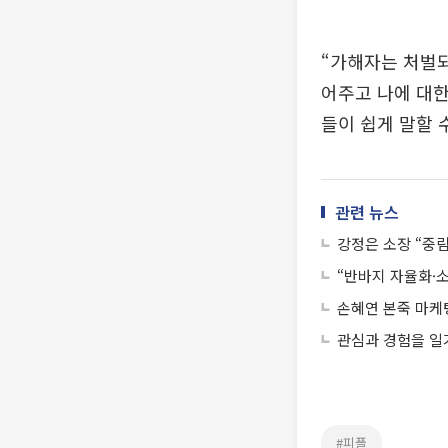
“가해자는 처벌되
어주고 나에 대한
들이 쉽게 말할 
관련 뉴스
강정은 소장 “중
“반바지 자율화·소
손혜연 본죽 마케팅
관심과 경험을 일
#피플