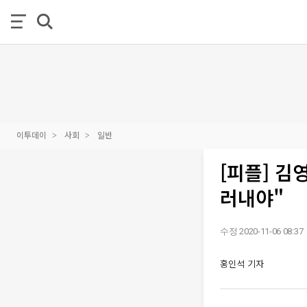
이투데이
사회
일반
[피플] 김
러내야"
수정 2020-11-06 08:37
홍인석 기자