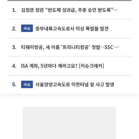
김정관 장관 “반도체 성과급, 주총 승인 받도록”…상법·자본시장법 개정 시사
1.
중부내륙고속도로서 미상 폭발물 발견
속보
2.
티웨이항공, 새 이름 '트리니티항공' 첫발…SSC 전략 본격화
3.
ISA 계좌, 5년마다 깨라고요? [이슈크래커]
4.
서울양양고속도로 이천터널 앞 사고 발생
속보
5.