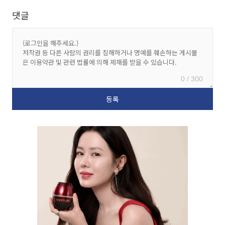
댓글
0 / 300