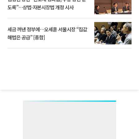
도록”…상법·자본시장법 개정 시사
세금 꺼낸 정부에…오세훈 서울시장 “집값
해법은 공급” [종합]