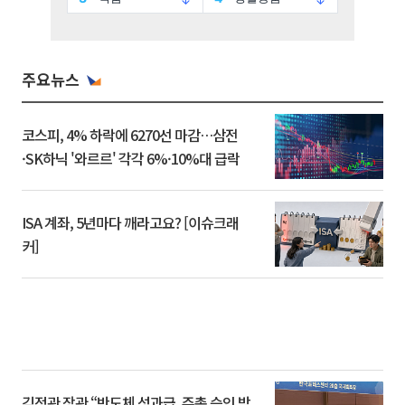
주요뉴스
코스피, 4% 하락에 6270선 마감…삼전
·SK하닉 '와르르' 각각 6%·10%대 급락
ISA 계좌, 5년마다 깨라고요? [이슈크래
커]
김정관 장관 “반도체 성과급, 주총 승인 받