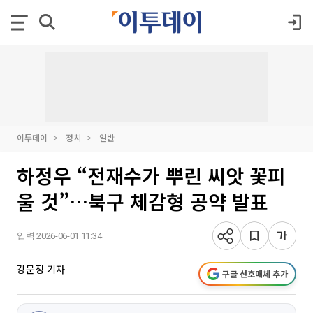
이투데이
정치
일반
하정우 “전재수가 뿌린 씨앗 꽃피
울 것”…북구 체감형 공약 발표
입력 2026-06-01 11:34
강문정 기자
구글 선호매체 추가