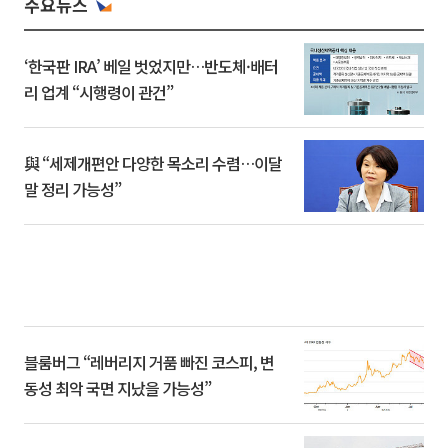
주요뉴스
‘한국판 IRA’ 베일 벗었지만…반도체·배터
리 업계 “시행령이 관건”
與 “세제개편안 다양한 목소리 수렴…이달
말 정리 가능성”
블룸버그 “레버리지 거품 빠진 코스피, 변
동성 최악 국면 지났을 가능성”