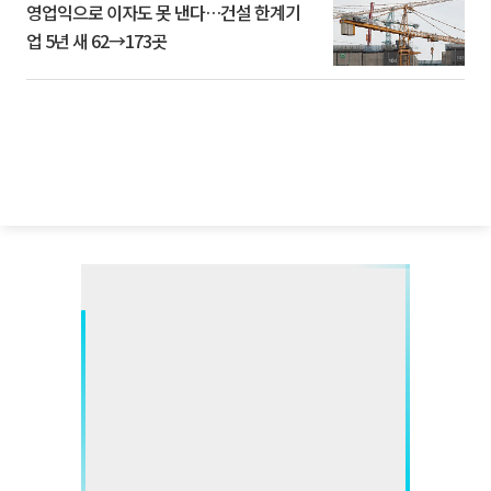
영업익으로 이자도 못 낸다…건설 한계기
업 5년 새 62→173곳