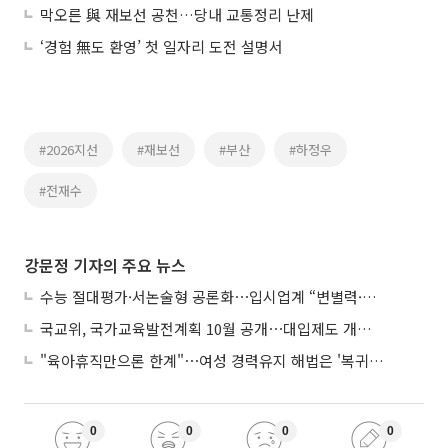
막오른 與 재보선 공천…당내 교통정리 난제
‘경험 無도 환영’ 첫 일자리 도전 설명서
#2026지선
#재보선
#부산
#하정우
#전재수
강문정 기자의 주요 뉴스
수능 절대평가·서논술형 공론화⋯입시업계 “변별력·사교육 대책 먼저”
국교위, 국가교육발전계획 10월 공개⋯대입제도 개편 공론화 추진
"육아휴직만으론 한계"⋯여성 경력유지 해법은 '복귀 후 유연근무’
0
0
0
0