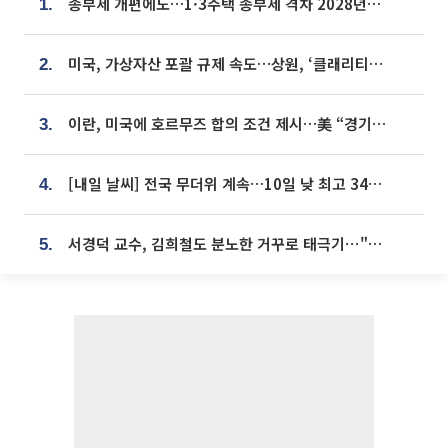
종부세 개편에도…1·3주택 종부세 격차 2028년부터 확대
1.
미국, 가상자산 포괄 규제 속도…상원, ‘클래리티법’ 9월 절차투표 추진
2.
이란, 미국에 호르무즈 합의 조건 제시…美 “경기 아직 안 끝나” [종합]
3.
[내일 날씨] 전국 무더위 계속…10일 낮 최고 34도 육박
4.
서경덕 교수, 김희철도 분노한 거꾸로 태극기⋯"엉터리는 아냐, 아쉬울 뿐"
5.