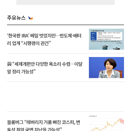
주요뉴스
‘한국판 IRA’ 베일 벗었지만…반도체·배터
리 업계 “시행령이 관건”
與 “세제개편안 다양한 목소리 수렴…이달
말 정리 가능성”
블룸버그 “레버리지 거품 빠진 코스피, 변
동성 최악 국면 지났을 가능성”