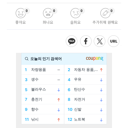
0
0
0
0
좋아요
화나요
슬퍼요
추가취재 원해요