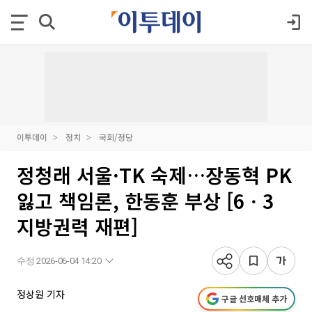
이투데이
정치
국회/정당
정청래 서울·TK 숙제…장동혁 PK
잃고 책임론, 한동훈 부상 [6ㆍ3
지방권력 재편]
수정 2026-06-04 14:20
정상원 기자
구글 선호매체 추가