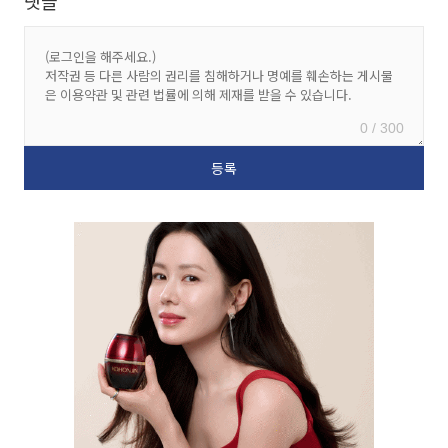
댓글
0 / 300