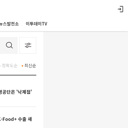
뉴스발전소
이투데이TV
정확도순
최신순
공단은 '낙제점'
Food+ 수출 새