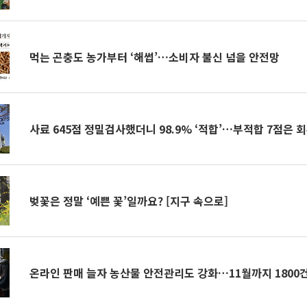
먹는 곤충도 농가부터 ‘해썹’…소비자 불신 넘을 안전망
사료 645점 정밀검사했더니 98.9% ‘적합’…부적합 7점은 
벚꽃은 정말 ‘예쁜 꽃’일까요? [지구 속으로]
온라인 판매 늘자 농산물 안전관리도 강화…11월까지 1800