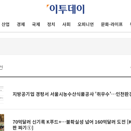
산업
경제
국제
정치
사회
오피니언
문화·라이프
건
지방공기업 경평서 서울시농수산식품공사 '취우수'⋯인천환경
70억달러 신기록 K푸드+…불확실성 넘어 160억달러 도전 [K-
판 짜기①]