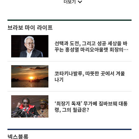
더보기
브라보 마이 라이프
선택과 도전, 그리고 성공 세상을 바
꾸는 홍성열 마리오아울렛 회장의
길
코타키나발루, 따뜻한 곳에서 겨울
나기
‘최장기 독재’ 무가베 짐바브웨 대통
령, 그의 월급은?
넥스블록