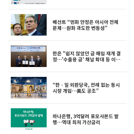
베팅①]
베선트 “엔화 안정은 아시아 전체
문제…원화 과도한 변동성”
한은 "쉽지 않았던 금 매입 재개 결
정⋯'수출용 금' 채널 확대 등 이점"
[일문일답]
“한ㆍ일 외환당국, 전례 없는 동시
시장 개입⋯美도 공조”
하나은행, 3억달러 포모사본드 발
행⋯역대 최저 가산금리