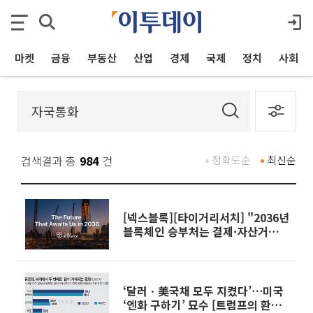
마켓
금융
부동산
산업
경제
국제
정치
사회
검색결과 총
984
건
정확도순
최신순
[넥스블록][타이거리서치] "2036년
블록체인 승부처는 결제·자산거래·
기계경제 재편"
‘달러ㆍ美국채 모두 지켰다’⋯미국
‘엔화 구하기’ 묘수 [트럼프의 환율