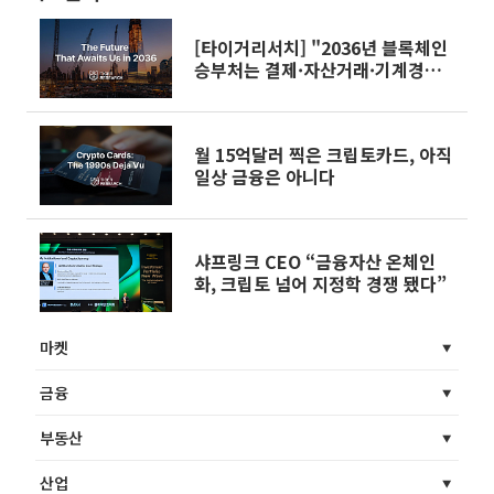
[타이거리서치] "2036년 블록체인
승부처는 결제·자산거래·기계경제
재편"
월 15억달러 찍은 크립토카드, 아직
일상 금융은 아니다
샤프링크 CEO “금융자산 온체인
화, 크립토 넘어 지정학 경쟁 됐다”
마켓
금융
부동산
산업